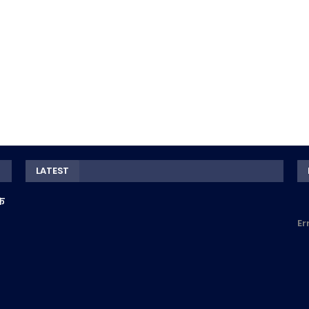
LATEST
के
Er