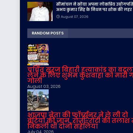
सीमांचल ने खोया अपना लोकप्रिय उद्योगपति
अभय कुमार सिंह के निधन पर शोक की लहर
August 07, 2026
RANDOM POSTS
चर्चित सूरज बिहारी हत्याकांड का बदल
लेने के लिए शुभम कुशवाहा को मारी 
गोली
August 03, 2026
भाजपा नेता की फॉर्च्यूनर ने ले ली दो
बेटियों की जान, रोजी-रोटी की तलाश म
निकली थीं दोनों सहेलियां
July 04, 2026