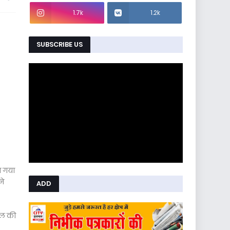
1.7k
1.2k
SUBSCRIBE US
न गया
ने
ADD
हल की