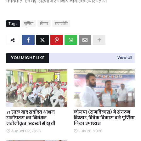
कार्यकर्ता एवं बड़ी संख्या में स्थानीय नागरिक उपस्थित थे।
Tags
पूर्णियां
बिहार
राजनीति
YOU MIGHT LIKE
View all
71 साल बाद सर्वोदय आश्रम
लोजपा (रामविलास) में संगठन
रानीपतरा का निबंधन
विस्तार, विवेक विकास बने पूर्णिया
नवीनीकृत, सदस्यों में खुशी
जिला उपाध्यक्ष
August 02, 2026
July 26, 2026