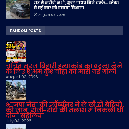
रात में खरीदी खुशी, सुबह गायब मिले चक्के... स्मेकर
ने नई कार को बनाया निशाना
August 03, 2026
RANDOM POSTS
चर्चित सूरज बिहारी हत्याकांड का बदला लेने
के लिए शुभम कुशवाहा को मारी गई गोली
August 03, 2026
भाजपा नेता की फॉर्च्यूनर ने ले ली दो बेटियों
की जान, रोजी-रोटी की तलाश में निकली थीं
दोनों सहेलियां
July 04, 2026