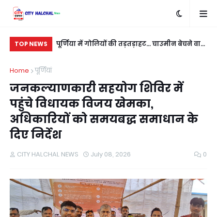
बदला लेने के लिए
पूर्णिया में गोलियों की तड़तड़ाहट... चाउमीन बेचने वाले
रात
TOP NEWS
ी
युवक को बीच सड़क भूना
नई
Home
पूर्णियां
जनकल्याणकारी सहयोग शिविर में
पहुंचे विधायक विजय खेमका,
अधिकारियों को समयबद्ध समाधान के
दिए निर्देश
CITY HALCHAL NEWS
July 08, 2026
0