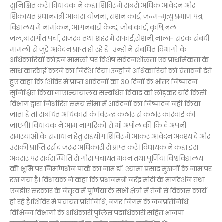
सुनिश्चित करे। विधायक ने कहा शिविर में सबसे अधिक आवेदन और
शिकायत प्रधानमंत्री आवास योजना, राशन कार्ड, जन्म-मृत्यु प्रमाण पत्र,
विद्यालय में नामांकन, आंगनबाड़ी केन्द्र, जोब कार्ड, कृषि,नल
जल,बासगीत पर्चा, राजस्व तथा शहर में सफाई,रोशनी,नाला- सड़क संबंधी
मामलों से जुड़े आवेदन प्राप्त हो रहे हैं । उन्होंने संबंधित विभागों के
अधिकारियों को इन मामलों पर विशेष संवेदनशीलता एवं प्राथमिकता के
साथ कार्रवाई करने का निर्देश दिया। उन्होंने अधिकारियों को चेतावनी देते
हुए कहा कि शिविर में प्राप्त आवेदनों का 30 दिनों के भीतर निष्पादन
सुनिश्चित किया जाए।न्यायालय सम्बंधित विवाद को छोड़कर यदि किसी
विभाग द्वारा निर्धारित समय सीमा में आवेदनों का निष्पादन नहीं किया
जाता है तो संबंधित अधिकारी के विरुद्ध कठोर से कठोर कार्रवाई की
जाएगी। विधायक ने आम नागरिकों से भी अपील की कि वे अपनी
समस्याओं के समाधान हेतु सहयोग शिविर में आकर आवेदन अवश्य दें और
उसकी प्राप्ति रसीद जरूर अधिकारी से प्राप्त करे। विधायक ने कहा इस
अवसर पर सर्वसम्मिति से गौरा पंचायत भवन तथा पूर्णिया विश्वविद्यालय
की भूमि पर निर्माणधीन पार्क का नाम डॉ. श्यामा प्रसाद मुखर्जी के नाम पर
रख गया है। विधायक ने कहा कि प्रधानमंत्री नरेंद्र मोदी के मार्गदर्शन तथा
एनडीए सरकार के नेतृत्व में पूर्णिया के सभी क्षेत्रों में तेजी से विकास कार्य
हो रहे हैं।शिविर में पंचायत प्रतिनिधि, नगर निगम के जनप्रतिनिधि,
विभिन्न विभागों के अधिकारी,पुलिस पदाधिकारी सहित भाजपा