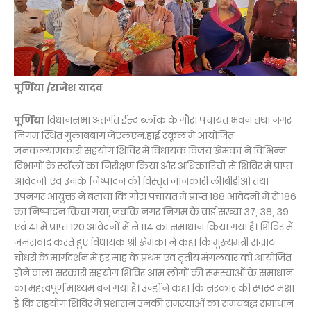
पूर्णिया /राजेश यादव
पूर्णिया
विधानसभा अंतर्गत ईस्ट ब्लॉक के गौरा पंचायत भवन तथा नगर
निगम स्थित गुलाबबाग जेएलएन.हाई स्कूल में आयोजित
जनकल्याणकारी सहयोग शिविर में विधायक विजय खेमका ने विभिन्न
विभागों के स्टॉलों का निरीक्षण किया और अधिकारियों से शिविर में प्राप्त
आवेदनों एवं उनके निष्पादन की विस्तृत जानकारी ली।बीडीओ तथा
उपनगर आयुक्त ने बताया कि गौरा पंचायत में प्राप्त 188 आवेदनों में से 186
का निष्पादन किया गया, जबकि नगर निगम के वार्ड संख्या 37, 38, 39
एवं 41 में प्राप्त 120 आवेदनों में से 114 का समाधान किया गया है। शिविर में
जनसंवाद करते हुए विधायक श्री खेमका ने कहा कि मुख्यमंत्री सम्राट
चौधरी के मार्गदर्शन में हर माह के प्रथम एवं तृतीय मंगलवार को आयोजित
होने वाला सरकारी सहयोग शिविर आम लोगों की समस्याओं के समाधान
का महत्वपूर्ण माध्यम बन गया है। उन्होंने कहा कि सरकार की स्पस्ट मंशा
है कि सहयोग शिविर में प्रशासन उनकी समस्याओं का समयबद्ध समाधान