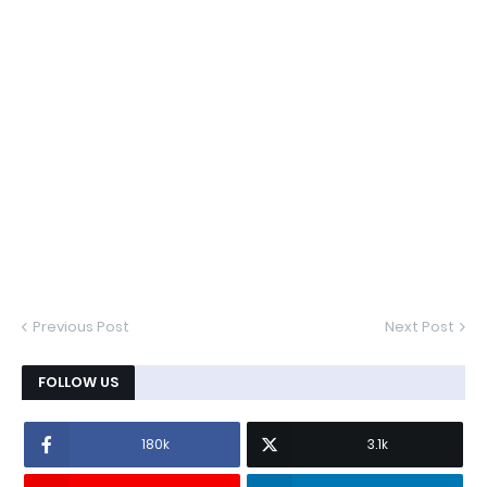
Previous Post
Next Post
FOLLOW US
180k
3.1k