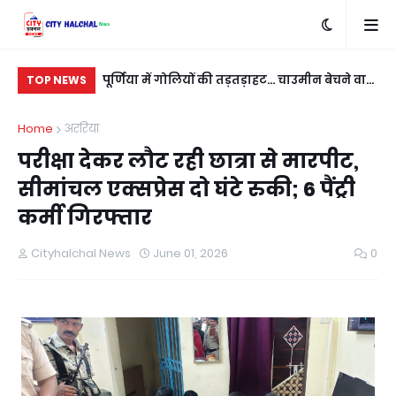
बदला लेने के लिए
पूर्णिया में गोलियों की तड़तड़ाहट... चाउमीन बेचने वाले
रात
TOP NEWS
ी
युवक को बीच सड़क भूना
नई
Home
अररिया
परीक्षा देकर लौट रही छात्रा से मारपीट,
सीमांचल एक्सप्रेस दो घंटे रुकी; 6 पैंट्री
कर्मी गिरफ्तार
Cityhalchal News
June 01, 2026
0