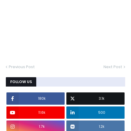
Previous Post
Next Post
FOLLOW US
180k
3.1k
11.6k
500
1.7k
1.2k