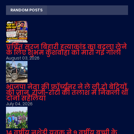
RANDOM POSTS
चर्चित सूरज बिहारी हत्याकांड का बदला लेने
के लिए शुभम कुशवाहा को मारी गई गोली
August 03, 2026
भाजपा नेता की फॉर्च्यूनर ने ले ली दो बेटियों
की जान, रोजी-रोटी की तलाश में निकली थीं
दोनों सहेलियां
July 04, 2026
14 वर्षीय नशेड़ी युवक ने 9 वर्षीय बच्ची के