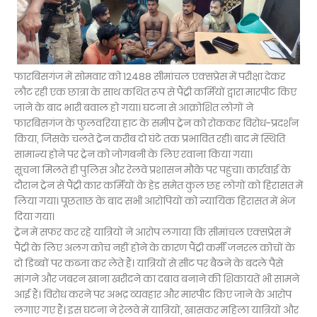
फारबिसगंज में सोमवार को 12488 सीमांचल एक्सप्रेस में परीक्षा देकर
लौट रही एक छात्रा के साथ कथित रूप से पैंट्री कर्मियों द्वारा मारपीट किए
जाने के बाद भारी बवाल हो गया। घटना से आक्रोशित लोगों ने
फारबिसगंज के फुलवरिया हाट के समीप ट्रेन को रोककर विरोध-प्रदर्शन
किया, जिसके चलते ट्रेन करीब दो घंटे तक प्रभावित रही। बाद में स्थिति
सामान्य होने पर ट्रेन को जोगबनी के लिए रवाना किया गया।
सूचना मिलते ही पुलिस और रेलवे प्रशासन मौके पर पहुंचा। कार्रवाई के
दौरान ट्रेन से पैंट्री कार कर्मियों के हेड समेत कुल छह लोगों को हिरासत में
लिया गया। पूछताछ के बाद सभी आरोपियों को न्यायिक हिरासत में भेज
दिया गया।
ट्रेन में सफर कर रहे यात्रियों ने आरोप लगाया कि सीमांचल एक्सप्रेस में
पैंट्री के लिए अलग कोच नहीं होने के कारण पैंट्री कर्मी जनरल कोचों के
दो डिब्बों पर कब्जा कर लेते हैं। यात्रियों से सीट पर बैठने के बदले पैसे
मांगने और जबरन खाना खरीदने का दबाव बनाने की शिकायतें भी सामने
आई हैं। विरोध करने पर अभद्र व्यवहार और मारपीट किए जाने के आरोप
लगाए गए हैं। इस घटना ने रेलवे में यात्रियों, खासकर महिला यात्रियों और