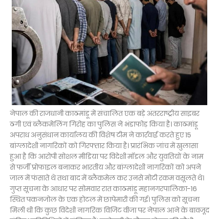
नेपाल की राजधानी काठमांडू में संचालित एक बड़े अंतरराष्ट्रीय साइबर
ठगी एवं ब्लैकमेलिंग गिरोह का पुलिस ने भंडाफोड़ किया है। काठमांडू
अपराध अनुसंधान कार्यालय की विशेष टीम ने कार्रवाई करते हुए 15
बांग्लादेशी नागरिकों को गिरफ्तार किया है। प्रारंभिक जांच में खुलासा
हुआ है कि आरोपी सोशल मीडिया पर विदेशी मॉडल और युवतियों के नाम
से फर्जी प्रोफाइल बनाकर भारतीय और बांग्लादेशी नागरिकों को अपने
जाल में फंसाते थे तथा बाद में ब्लैकमेल कर उनसे मोटी रकम वसूलते थे।
गुप्त सूचना के आधार पर सोमवार रात काठमांडू महानगरपालिका-16
स्थित पकनजोल के एक होटल में छापेमारी की गई। पुलिस को सूचना
मिली थी कि कुछ विदेशी नागरिक विजिट वीजा पर नेपाल आने के बावजूद