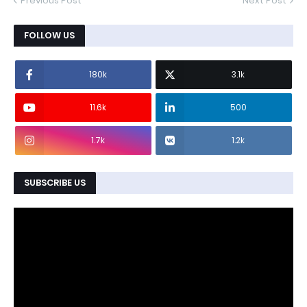
Previous Post
Next Post
FOLLOW US
180k
3.1k
11.6k
500
1.7k
1.2k
SUBSCRIBE US