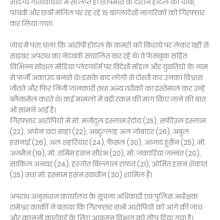
संदिग्ध गतिविधियों में संलिप्त हैं। छापेमारी के दौरान होटल की चौथी,
पांचवीं और छठी मंजिल पर रह रहे 15 बांग्लादेशी नागरिकों को गिरफ्तार
कर लिया गया।
जांच में पता चला कि आरोपी होटल के कमरों को किराये पर लेकर वहीं से
साइबर अपराध का नेटवर्क संचालित कर रहे थे। वे फेसबुक सहित
विभिन्न सोशल मीडिया प्लेटफॉर्म पर विदेशी मॉडल और युवतियों के नाम
से फर्जी अकाउंट बनाते थे। इसके बाद लोगों से दोस्ती कर उनका विश्वास
जीतते और फिर निजी जानकारी तथा अन्य तरीकों का इस्तेमाल कर उन्हें
ब्लैकमेल करते थे। कई मामलों में बड़ी रकम की मांग किए जाने की बात
भी सामने आई है।
गिरफ्तार आरोपियों में मो. मजीदुल इस्लाम रेदोय (25), सफीउल इस्लाम
(22), अपोन चंदा साहा (22), अब्दुल्लाह अल जोबाएर (26), अबुल
हसनाई (26), अल शहरियार (24), फैसल (30), आजाद हुसैन (25), मो.
अजमैन (19), मो. तमिम हसन सौरभ (20), मो. जकारिया जन्नत (20),
साकिल अनवर (24), हरजोत बिल्लाल राफत (21), ओमित हसन शेकात
(25) तथा मो. इस्माम हसन स्वाधीन (30) शामिल हैं।
अपराध अनुसंधान कार्यालय के सूचना अधिकारी एवं पुलिस अधीक्षक
रामेश्वर कार्की ने बताया कि गिरफ्तार सभी आरोपियों को आगे की जांच
और कानूनी कार्रवाई के लिए आव्रजन विभाग को सौंप दिया गया है।