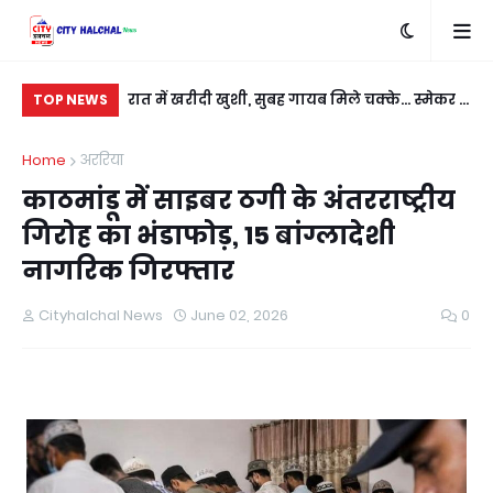
बदला लेने के लिए
रात में खरीदी खुशी, सुबह गायब मिले चक्के... स्मेकर ने
सी
TOP NEWS
ी
नई कार को बनाया निशाना
कु
Home
अररिया
काठमांडू में साइबर ठगी के अंतरराष्ट्रीय
गिरोह का भंडाफोड़, 15 बांग्लादेशी
नागरिक गिरफ्तार
Cityhalchal News
June 02, 2026
0