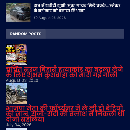
रात में खरीदी खुशी, सुबह गायब मिले चक्के... स्मेकर
ने नई कार को बनाया निशाना
August 03, 2026
RANDOM POSTS
चर्चित सूरज बिहारी हत्याकांड का बदला लेने
के लिए शुभम कुशवाहा को मारी गई गोली
August 03, 2026
भाजपा नेता की फॉर्च्यूनर ने ले ली दो बेटियों
की जान, रोजी-रोटी की तलाश में निकली थीं
दोनों सहेलियां
July 04, 2026