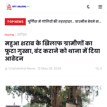
बदला लेने के लिए
पूर्णिया में गोलियों की तड़तड़ाहट... चाउमीन बेचने वाले
रात
TOP NEWS
ी
युवक को बीच सड़क भूना
नई
Home
कटिहार
महुआ शराब के खिलाफ ग्रामीणों का
फूटा गुस्सा, बंद कराने को थाना में दिया
आवेदन
Cityhalchal News
May 26, 2026
0