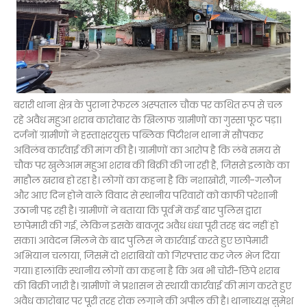
बरारी थाना क्षेत्र के पुराना रेफरल अस्पताल चौक पर कथित रूप से चल
रहे अवैध महुआ शराब कारोबार के खिलाफ ग्रामीणों का गुस्सा फूट पड़ा।
दर्जनों ग्रामीणों ने हस्ताक्षरयुक्त पब्लिक पिटीशन थाना में सौंपकर
अविलंब कार्रवाई की मांग की है। ग्रामीणों का आरोप है कि लंबे समय से
चौक पर खुलेआम महुआ शराब की बिक्री की जा रही है, जिससे इलाके का
माहौल खराब हो रहा है। लोगों का कहना है कि नशाखोरी, गाली-गलौज
और आए दिन होने वाले विवाद से स्थानीय परिवारों को काफी परेशानी
उठानी पड़ रही है। ग्रामीणों ने बताया कि पूर्व में कई बार पुलिस द्वारा
छापेमारी की गई, लेकिन इसके बावजूद अवैध धंधा पूरी तरह बंद नहीं हो
सका। आवेदन मिलने के बाद पुलिस ने कार्रवाई करते हुए छापेमारी
अभियान चलाया, जिसमें दो शराबियों को गिरफ्तार कर जेल भेज दिया
गया। हालांकि स्थानीय लोगों का कहना है कि अब भी चोरी-छिपे शराब
की बिक्री जारी है। ग्रामीणों ने प्रशासन से स्थायी कार्रवाई की मांग करते हुए
अवैध कारोबार पर पूरी तरह रोक लगाने की अपील की है। थानाध्यक्ष सुमेश