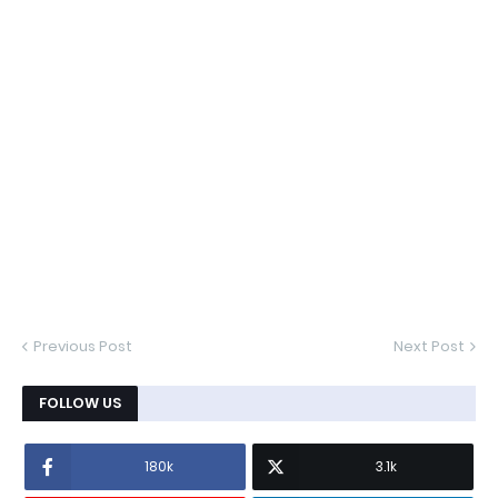
Previous Post
Next Post
FOLLOW US
180k
3.1k