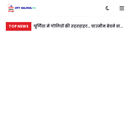
बदला लेने के लिए
पूर्णिया में गोलियों की तड़तड़ाहट... चाउमीन बेचने वाले
रात
TOP NEWS
ी
युवक को बीच सड़क भूना
नई