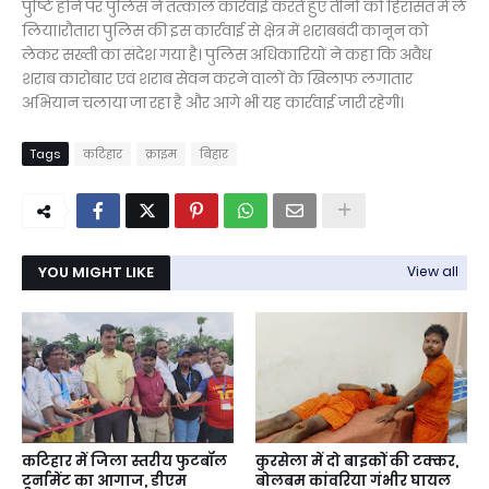
पुष्टि होने पर पुलिस ने तत्काल कार्रवाई करते हुए तीनों को हिरासत में ले
लिया।रौतारा पुलिस की इस कार्रवाई से क्षेत्र में शराबबंदी कानून को
लेकर सख्ती का संदेश गया है। पुलिस अधिकारियों ने कहा कि अवैध
शराब कारोबार एवं शराब सेवन करने वालों के खिलाफ लगातार
अभियान चलाया जा रहा है और आगे भी यह कार्रवाई जारी रहेगी।
Tags
कटिहार
क्राइम
बिहार
YOU MIGHT LIKE
View all
कटिहार में जिला स्तरीय फुटबॉल
कुरसेला में दो बाइकों की टक्कर,
टूर्नामेंट का आगाज, डीएम
बोलबम कांवरिया गंभीर घायल