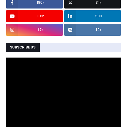
180k
3.1k
11.6k
500
1.7k
1.2k
SUBSCRIBE US