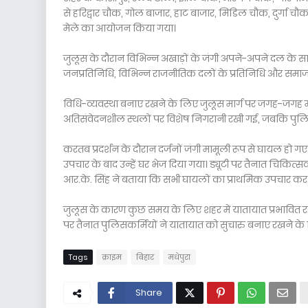
से हरिद्वार चौक, गोल बाजार, हाट बाजार, मिडिल चौक, दुर्गा चौक
मेले का आयोजन किया गया।
जुलूस के दौरान विभिन्न अखाड़ों के जंगी अपने-अपने दल के स
जनप्रतिनिधि, विभिन्न राजनीतिक दलों के प्रतिनिधि और समाजस
विधि-व्यवस्था बनाए रखने के लिए जुलूस मार्ग पर जगह-जगह म
अतिसंवेदनशील स्थलों पर विशेष निगरानी रखी गई, जबकि पुल
करतब प्रदर्शन के दौरान दर्जनों जंगी मामूली रूप से घायल हो गए। 
उपचार के बाद उन्हें घर भेज दिया गया। ड्यूटी पर तैनात चिकित्सक
आर.के. सिंह ने बताया कि सभी घायलों का प्राथमिक उपचार कर उन्हे
जुलूस के कारण कुछ समय के लिए शहर में यातायात प्रभावित र
पर तैनात पुलिसकर्मियों ने यातायात को सुचारु बनाए रखने के
Tags
क्राइम
बिहार
मधेपुरा
Share