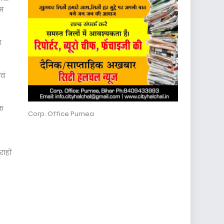
रम
य
वं
िक
Corp. Office Purnea
ाहों