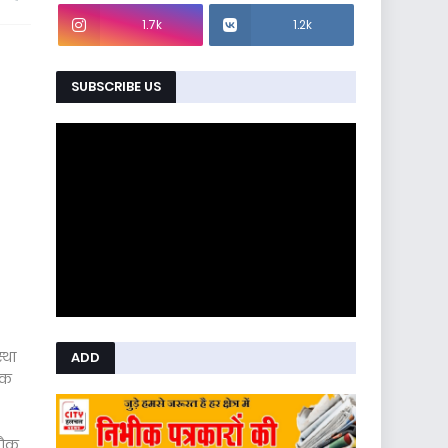
1.7k
1.2k
SUBSCRIBE US
्था
ADD
िक
 चौक