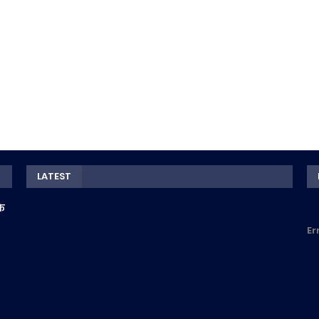
LATEST
के
Er