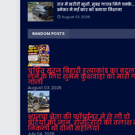
रात में खरीदी खुशी, सुबह गायब मिले चक्के...
स्मेकर ने नई कार को बनाया निशाना
August 03, 2026
RANDOM POSTS
चर्चित सूरज बिहारी हत्याकांड का बदल
लेने के लिए शुभम कुशवाहा को मारी 
गोली
August 03, 2026
भाजपा नेता की फॉर्च्यूनर ने ले ली दो
बेटियों की जान, रोजी-रोटी की तलाश म
निकली थीं दोनों सहेलियां
July 04, 2026