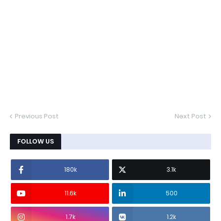
Previous Post
Next Post
FOLLOW US
180k
3.1k
11.6k
500
1.7k
1.2k