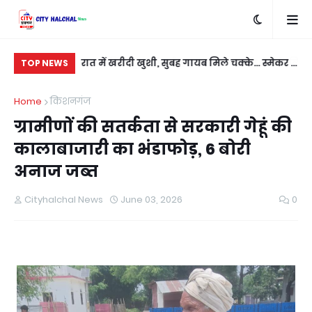
बदला लेने के लिए
रात में खरीदी खुशी, सुबह गायब मिले चक्के... स्मेकर ने
सी
TOP NEWS
ी
नई कार को बनाया निशाना
कु
Home
किशनगंज
ग्रामीणों की सतर्कता से सरकारी गेहूं की
कालाबाजारी का भंडाफोड़, 6 बोरी
अनाज जब्त
Cityhalchal News
June 03, 2026
0