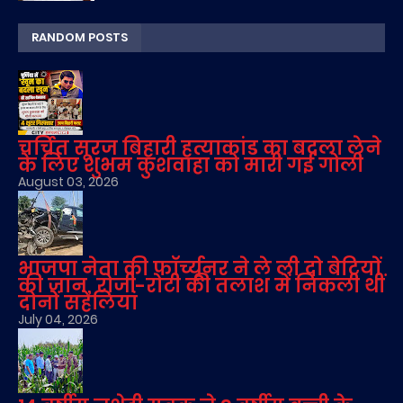
RANDOM POSTS
चर्चित सूरज बिहारी हत्याकांड का बदला लेने
के लिए शुभम कुशवाहा को मारी गई गोली
August 03, 2026
भाजपा नेता की फॉर्च्यूनर ने ले ली दो बेटियों
की जान, रोजी-रोटी की तलाश में निकली थीं
दोनों सहेलियां
July 04, 2026