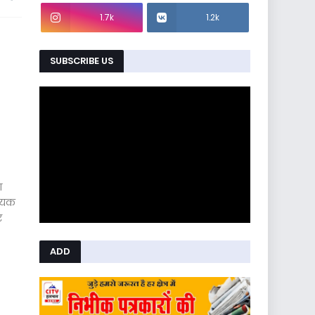
1.7k
1.2k
SUBSCRIBE US
ा
श्यक
र
ADD