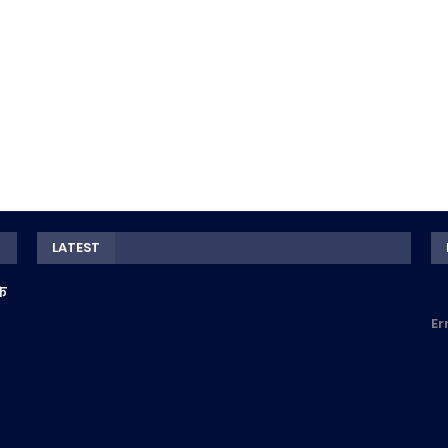
LATEST
के
Er