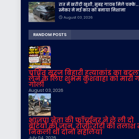
रात में खरीदी खुशी, सुबह गायब मिले चक्के...
स्मेकर ने नई कार को बनाया निशाना
August 03, 2026
RANDOM POSTS
चर्चित सूरज बिहारी हत्याकांड का बदल
लेने के लिए शुभम कुशवाहा को मारी 
गोली
August 03, 2026
भाजपा नेता की फॉर्च्यूनर ने ले ली दो
बेटियों की जान, रोजी-रोटी की तलाश म
निकली थीं दोनों सहेलियां
July 04, 2026