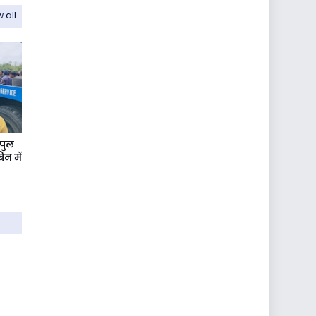
 all
 पुल
िन में