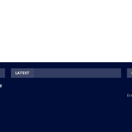
LATEST
के
Er