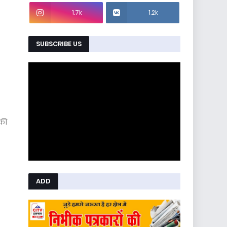
1.7k
1.2k
SUBSCRIBE US
 की
ADD