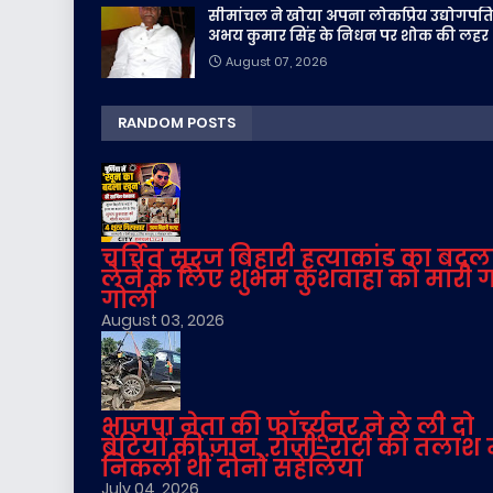
सीमांचल ने खोया अपना लोकप्रिय उद्योगपति
अभय कुमार सिंह के निधन पर शोक की लहर
August 07, 2026
RANDOM POSTS
चर्चित सूरज बिहारी हत्याकांड का बदल
लेने के लिए शुभम कुशवाहा को मारी 
गोली
August 03, 2026
भाजपा नेता की फॉर्च्यूनर ने ले ली दो
बेटियों की जान, रोजी-रोटी की तलाश म
निकली थीं दोनों सहेलियां
July 04, 2026