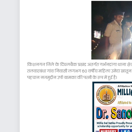
किशनगंज जिले के दिघलबैंक प्रखंड अंतर्गत गर्भनडांगा थाना क्
तलवारबंधा गांव निवासी लगभग 60 वर्षीय महिला उमेदा खातून क
पहचान नजमुद्दीन उर्फ बामका की पत्नी के रूप में हुई है।