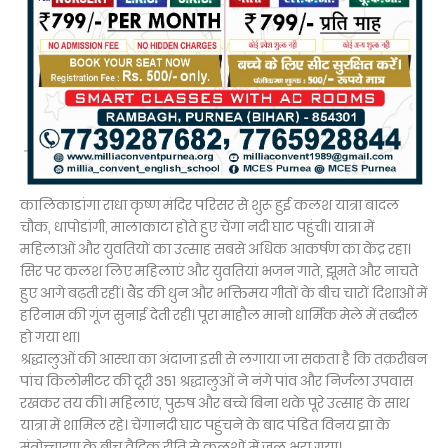
कालिकाडांगा राधा कृष्ण मंदिर परिसर से शुरू हुई कलश यात्रा बादल
चौक, धापोडांगी, मालाकाटा होते हुए चेंगा नदी घाट पहुंची। यात्रा में
महिलाओं और युवतियों का उत्साह सबसे अधिक आकर्षण का केंद्र रहा।
सिर पर कलश लिए महिलाएं और युवतियां भजन गाते, झूमते और नाचते
हुए आगे बढ़ती रहीं। बैंड की धुन और भक्तिमय गीतों के बीच चारों दिशाओं में
हरिनाम की गूंज सुनाई देती रही। पूरा माहौल मानो धार्मिक मेले में तब्दील
हो गया था।
श्रद्धालुओं की आस्था का अंदाजा इसी से लगाया जा सकता है कि तक़रीबन
पांच किलोमीटर की दूरी 351 श्रद्धालुओं ने नंगे पांव और निर्जला उपवास
रखकर तय की। महिलाएं, पुरुष और बच्चे बिना थके पूरे उत्साह के साथ
यात्रा में शामिल रहे। चेंगानदी घाट पहुंचने के बाद पंडित विनय झा के
मंत्रोच्चारण के बीच वैदिक रीति से कलशों में जल भरा गया।