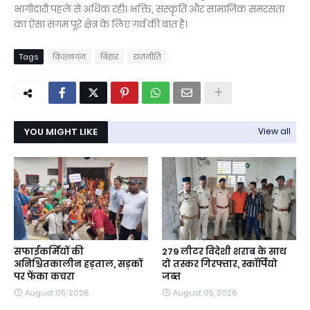
भागीदारी पहले से अधिक रही। भक्ति, संस्कृति और सामाजिक समरसता
का ऐसा संगम पूरे क्षेत्र के लिए गर्व की बात है।
Tags
किशनगंज
बिहार
राजनीति
YOU MIGHT LIKE
View all
सफाईकर्मियों की
279 लीटर विदेशी शराब के साथ
अनिश्चितकालीन हड़ताल, सड़कों
दो तस्कर गिरफ्तार, स्कॉर्पियो
पर फेंका कचरा
जब्त
August 05, 2026
August 05, 2026