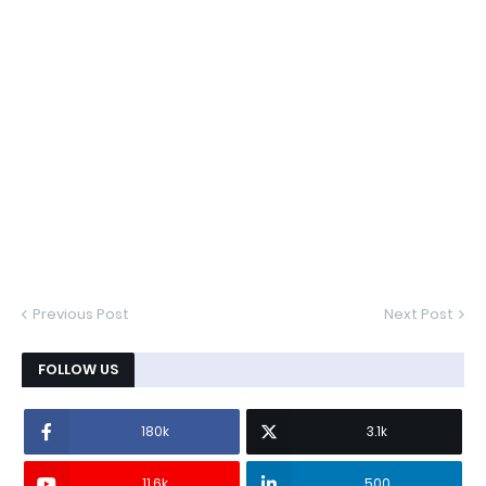
Previous Post
Next Post
FOLLOW US
180k
3.1k
11.6k
500