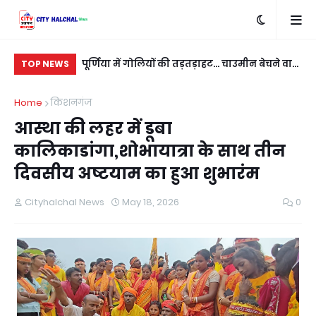
बदला लेने के लिए
पूर्णिया में गोलियों की तड़तड़ाहट... चाउमीन बेचने वाले
रात
TOP NEWS
ी
युवक को बीच सड़क भूना
नई
Home
किशनगंज
आस्था की लहर में डूबा
कालिकाडांगा,शोभायात्रा के साथ तीन
दिवसीय अष्टयाम का हुआ शुभारंम
Cityhalchal News
May 18, 2026
0