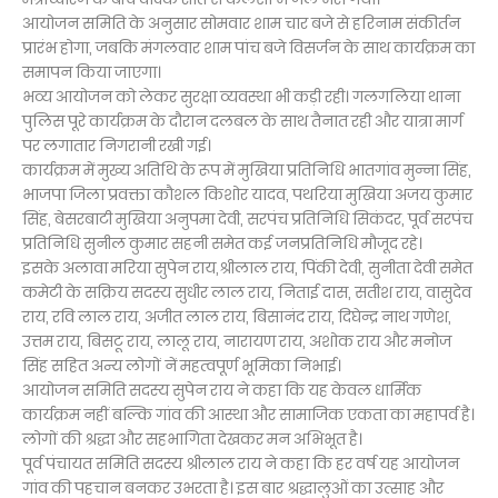
आयोजन समिति के अनुसार सोमवार शाम चार बजे से हरिनाम संकीर्तन
प्रारंभ होगा, जबकि मंगलवार शाम पांच बजे विसर्जन के साथ कार्यक्रम का
समापन किया जाएगा।
भव्य आयोजन को लेकर सुरक्षा व्यवस्था भी कड़ी रही। गलगलिया थाना
पुलिस पूरे कार्यक्रम के दौरान दलबल के साथ तैनात रही और यात्रा मार्ग
पर लगातार निगरानी रखी गई।
कार्यक्रम में मुख्य अतिथि के रूप में मुखिया प्रतिनिधि भातगांव मुन्ना सिंह,
भाजपा जिला प्रवक्ता कौशल किशोर यादव, पथरिया मुखिया अजय कुमार
सिंह, बेसरबाटी मुखिया अनुपमा देवी, सरपंच प्रतिनिधि सिकंदर, पूर्व सरपंच
प्रतिनिधि सुनील कुमार सहनी समेत कई जनप्रतिनिधि मौजूद रहे।
इसके अलावा मरिया सुपेन राय,श्रीलाल राय, पिंकी देवी, सुनीता देवी समेत
कमेटी के सक्रिय सदस्य सुधीर लाल राय, निताई दास, सतीश राय, वासुदेव
राय, रवि लाल राय, अजीत लाल राय, बिसानंद राय, दिघेन्द्र नाथ गणेश,
उत्तम राय, बिसटू राय, लालू राय, नारायण राय, अशोक राय और मनोज
सिंह सहित अन्य लोगों नें महत्वपूर्ण भूमिका निभाई।
आयोजन समिति सदस्य सुपेन राय ने कहा कि यह केवल धार्मिक
कार्यक्रम नहीं बल्कि गांव की आस्था और सामाजिक एकता का महापर्व है।
लोगों की श्रद्धा और सहभागिता देखकर मन अभिभूत है।
पूर्व पंचायत समिति सदस्य श्रीलाल राय ने कहा कि हर वर्ष यह आयोजन
गांव की पहचान बनकर उभरता है। इस बार श्रद्धालुओं का उत्साह और