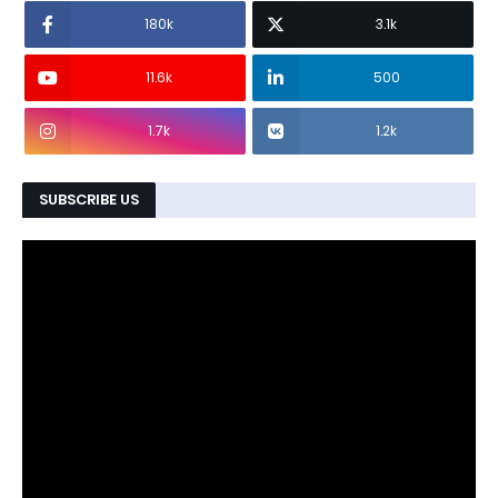
180k
3.1k
11.6k
500
1.7k
1.2k
SUBSCRIBE US