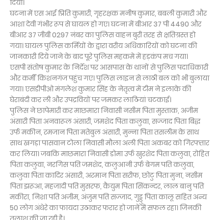
दिया।
घटना में एस आई प्रिति कुमारी, गृहरक्षक मनीष कुमार, बबली कुमारी और
आशा देवी गंभीर रूप से घायल हो गए। घटना में बीआर 37 पी 4490 और
बीआर 37 जीबी 0297 नंबर का पुलिस वाहन बुरी तरह से क्षतिग्रस्त हो
गया। घायल पुलिस कर्मियों के द्वारा वरीय अधिकारियों को घटना की
जानकारी दिये जाने के बाद पूरे पुलिस महकमे में हड़कंप मच गया।
एसपी संतोष कुमार के निर्देश पर आसपास के थानों से पुलिस पदाधिकारी
और कर्मी किशनगंज पहुंच गए। पुलिस लाइन से लाठी बल को भी बुलाया
गया। एसडीपीओ मंगलेश कुमार सिंह के नेतृत्व में टीम ने इलाके की
घेराबंदी कर ली और उपद्रवियों पर जमकर लाठियां चटकाई।
पुलिस ने छापेमारी कर माछमारा निवासी नसीम पिता मुस्ताक, अजीम
अंसारी पिता अनवारूल अंसारी, जमशेद पिता कलुवा, सज्जाद पिता बिद्ध
उर्फ मकीन, रमजान पिता मतेबुल अंसारी, मुन्ना पिता तसलीम के साथ
साथ खगड़ा पासवान टोला निवासी मौला अली पिता अकबर को गिरफ्तार
कर लिया। जबकि माछमारा निवासी डोमा उर्फ खुरशेद पिता कलुवा, रोहित
पिता कलुवा, नरगिस पति जमशेद, कलुआनी उर्फ बेगम पति कलुवा,
कलुवा पिता कादिर अंसारी, अरमान पिता सरीफ, छोटु पिता मुना, नसीम
पिता झरूआ, महजादी पति मुसरफ, कैयुम पिता सिंकन्दर, लाल बानु पति
मकीरा, निशा पति अजीम, अंजुम पति सज्जाद, गुड्डु पिता कालू सहित अन्य
50 लोग अंधेरे का फायदा उठाकर फरार हो जाने में सफल रहा। जिनकी
तलाश की जा रही है।