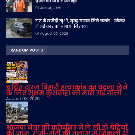
युवक को बीच सड़क भूना
July 31, 2026
रात में खरीदी खुशी, सुबह गायब मिले चक्के... स्मेकर
ने नई कार को बनाया निशाना
August 03, 2026
RANDOM POSTS
चर्चित सूरज बिहारी हत्याकांड का बदला लेने
के लिए शुभम कुशवाहा को मारी गई गोली
August 03, 2026
भाजपा नेता की फॉर्च्यूनर ने ले ली दो बेटियों
की जान, रोजी-रोटी की तलाश में निकली थीं