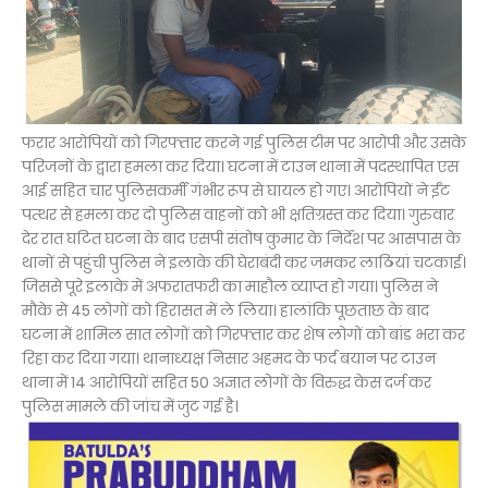
फरार आरोपियों को गिरफ्तार करने गई पुलिस टीम पर आरोपी और उसके
परिजनों के द्वारा हमला कर दिया। घटना में टाउन थाना में पदस्थापित एस
आई सहित चार पुलिसकर्मी गंभीर रूप से घायल हो गए। आरोपियों ने ईंट
पत्थर से हमला कर दो पुलिस वाहनों को भी क्षतिग्रस्त कर दिया। गुरुवार
देर रात घटित घटना के बाद एसपी संतोष कुमार के निर्देश पर आसपास के
थानों से पहुंची पुलिस ने इलाके की घेराबंदी कर जमकर लाठियां चटकाई।
जिससे पूरे इलाके में अफरातफरी का माहौल व्याप्त हो गया। पुलिस ने
मौके से 45 लोगों को हिरासत में ले लिया। हालांकि पूछताछ के बाद
घटना में शामिल सात लोगों को गिरफ्तार कर शेष लोगों को बांड भरा कर
रिहा कर दिया गया। थानाध्यक्ष निसार अहमद के फर्द बयान पर टाउन
थाना में 14 आरोपियों सहित 50 अज्ञात लोगों के विरुद्ध केस दर्ज कर
पुलिस मामले की जांच में जुट गई है।