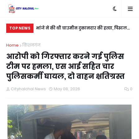
े चक्के... स्मेकर ने
भांजे ने की थी चाउमीन दुकानदार की हत्या, पिस्टल
मो
TOP NEWS
और 17 गोली के साथ गिरफ्तार
चपे
Home
किशनगंज
आरोपी को गिरफ्तार करने गई पुलिस
टीम पर हमला, एस आई सहित चार
पुलिसकर्मी घायल, दो वाहन क्षतिग्रस्त
Cityhalchal News
May 08, 2026
0