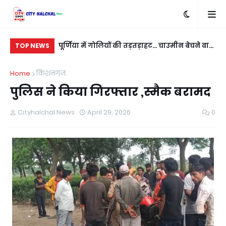
बदला लेने के लिए
पूर्णिया में गोलियों की तड़तड़ाहट... चाउमीन बेचने वाले
रात
TOP NEWS
ी
युवक को बीच सड़क भूना
नई
Home
किशनगंज
पुलिस ने किया गिरफ्तार ,स्मैक बरामद
Cityhalchal News
April 29, 2026
0