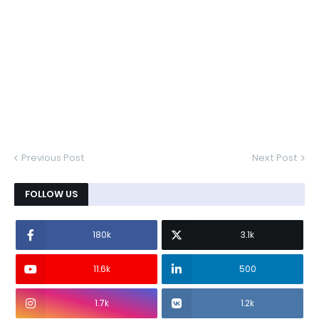
Previous Post
Next Post
FOLLOW US
180k
3.1k
11.6k
500
1.7k
1.2k