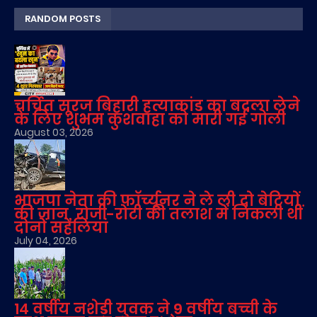
RANDOM POSTS
चर्चित सूरज बिहारी हत्याकांड का बदला लेने
के लिए शुभम कुशवाहा को मारी गई गोली
August 03, 2026
भाजपा नेता की फॉर्च्यूनर ने ले ली दो बेटियों
की जान, रोजी-रोटी की तलाश में निकली थीं
दोनों सहेलियां
July 04, 2026
14 वर्षीय नशेड़ी युवक ने 9 वर्षीय बच्ची के