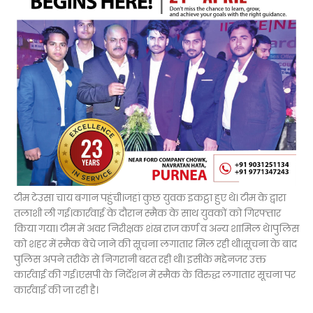
टीम टेउसा चाय बगान पहुंची।जहां कुछ युवक इकट्ठा हुए थे। टीम के द्वारा
तलाशी ली गई।कार्रवाई के दौरान स्मैक के साथ युवकों को गिरफ्तार
किया गया। टीम में अवर निरीक्षक शंख राज कर्ण व अन्य शामिल थे।पुलिस
को शहर में स्मैक बेचे जाने की सूचना लगातार मिल रही थी।सूचना के बाद
पुलिस अपने तरीके से निगरानी बरत रही थी। इसीके मद्देनजर उक्त
कार्रवाई की गई।एसपी के निर्देशन में स्मैक के विरुद्ध लगातार सूचना पर
कार्रवाई की जा रही है।