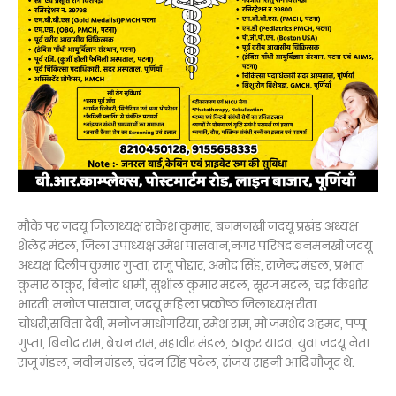
मौके पर जदयू जिलाध्यक्ष राकेश कुमार, बनमनखी जदयू प्रखंड अध्यक्ष
शैलेंद्र मंडल, जिला उपाध्यक्ष उमेश पासवान,नगर परिषद बनमनखी जदयू
अध्यक्ष दिलीप कुमार गुप्ता, राजू पोद्दार, अमोद सिंह, राजेन्द्र मंडल, प्रभात
कुमार ठाकुर, बिनोद धामी, सुशील कुमार मंडल, सूरज मंडल, चंद्र किशोर
भारती, मनोज पासवान, जदयू महिला प्रकोष्ठ जिलाध्यक्ष रीता
चोधरी,सविता देवी, मनोज माधोगरिया, रमेश राम, मो जमशेद अहमद, पप्पू
गुप्ता, बिनोद राम, बेचन राम, महावीर मंडल, ठाकुर यादव, युवा जदयू नेता
राजू मंडल, नवीन मंडल, चंदन सिंह पटेल, संजय सहनी आदि मौजूद थे.