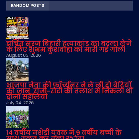
RANDOM POSTS
चर्चित सूरज बिहारी हत्याकांड का बदला लेने
के लिए शुभम कुशवाहा को मारी गई गोली
August 03, 2026
भाजपा नेता की फॉर्च्यूनर ने ले ली दो बेटियों
की जान, रोजी-रोटी की तलाश में निकली थीं
दोनों सहेलियां
July 04, 2026
14 वर्षीय नशेड़ी युवक ने 9 वर्षीय बच्ची के
साथ गलत कर गला र*ेता