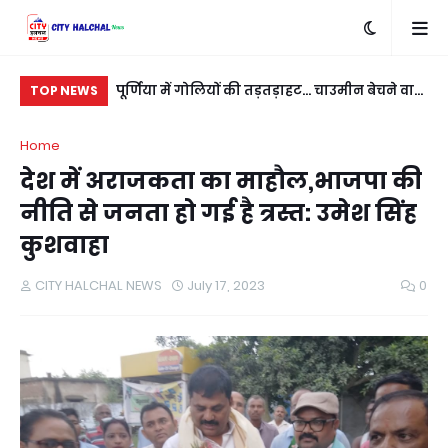
रात में खरीदी खुशी, सुबह गायब मिले चक्के... स्मेकर ने
पूर्णिया में गोलियों की तड़तड़ाहट... चाउमीन बेचने वाले
आपक
TOP NEWS
नई कार को बनाया निशाना
युवक को बीच सड़क भूना
साइ
Home
पह
देश में अराजकता का माहौल,भाजपा की
नीति से जनता हो गई है त्रस्त: उमेश सिंह
कुशवाहा
CITY HALCHAL NEWS
July 17, 2023
0