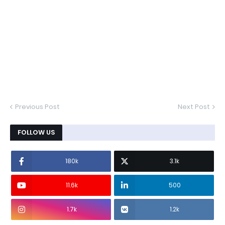
Previous Post
Next Post
FOLLOW US
180k
3.1k
11.6k
500
1.7k
1.2k