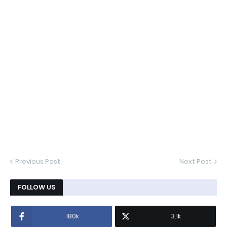
Previous Post
Next Post
FOLLOW US
180k
3.1k