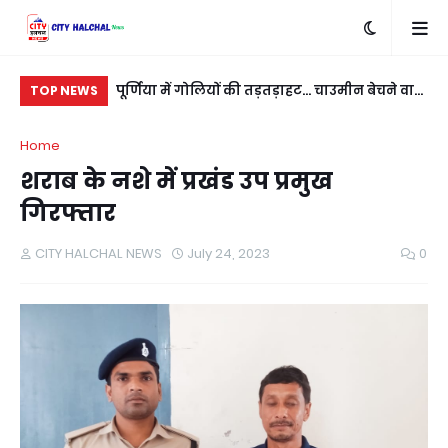
बदला लेने के लिए
पूर्णिया में गोलियों की तड़तड़ाहट... चाउमीन बेचने वाले
रात
TOP NEWS
ी
युवक को बीच सड़क भूना
नई
Home
शराब के नशे में प्रखंड उप प्रमुख
गिरफ्तार
CITY HALCHAL NEWS
July 24, 2023
0