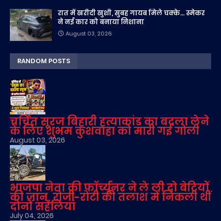
रात में खरीदी खुशी, सुबह गायब मिले चक्के... स्मेकर
ने नई कार को बनाया निशाना
August 03, 2026
RANDOM POSTS
चर्चित सूरज बिहारी हत्याकांड का बदला लेने
के लिए शुभम कुशवाहा को मारी गई गोली
August 03, 2026
भाजपा नेता की फॉर्च्यूनर ने ले ली दो बेटियों
की जान, रोजी-रोटी की तलाश में निकली थीं
दोनों सहेलियां
July 04, 2026