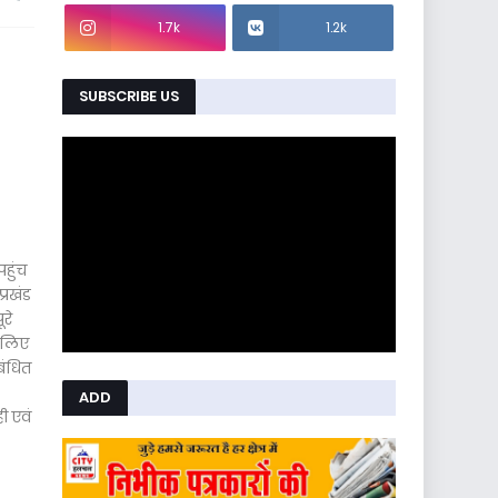
1.7k
1.2k
SUBSCRIBE US
हुंच
प्रखंड
रे
े लिए
बंधित
ADD
ी एवं