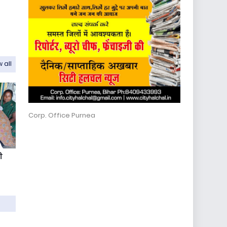
 all
Corp. Office Purnea
ी