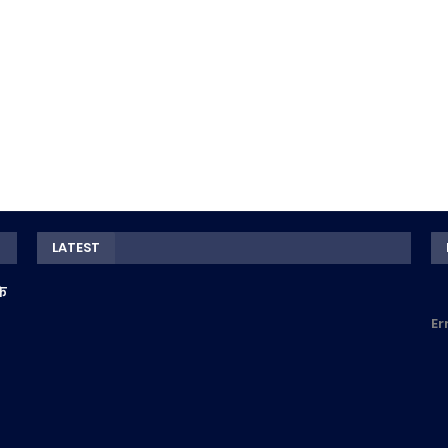
LATEST
के
Er