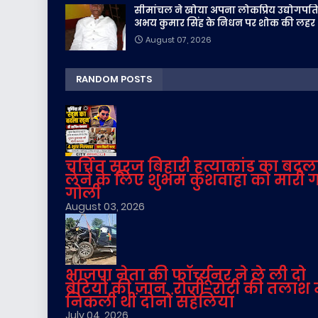
सीमांचल ने खोया अपना लोकप्रिय उद्योगपति
अभय कुमार सिंह के निधन पर शोक की लहर
August 07, 2026
RANDOM POSTS
चर्चित सूरज बिहारी हत्याकांड का बदल
लेने के लिए शुभम कुशवाहा को मारी 
गोली
August 03, 2026
भाजपा नेता की फॉर्च्यूनर ने ले ली दो
बेटियों की जान, रोजी-रोटी की तलाश म
निकली थीं दोनों सहेलियां
July 04, 2026