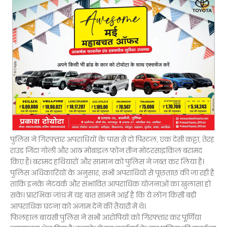
पुलिस ने गिरफ्तार अपराधियों के पास से दो पिस्टल, एक देसी कट्टा, तेरह
राउंड जिंदा गोली और आठ मोबाइल फोन तीन मोटरसाइकिल बरामद
किए हैं। बरामद हथियारों और सामान को पुलिस ने जब्त कर लिया है।
पुलिस अधिकारियों के अनुसार, सभी अपराधियों से पूछताछ की जा रही है
ताकि इनके नेटवर्क और संभावित आपराधिक योजनाओं का खुलासा हो
सके। प्रारंभिक जांच में यह बात सामने आई है कि ये लोग किसी बड़ी
आपराधिक घटना को अंजाम देने की तैयारी में थे।
फिलहाल बायसी पुलिस ने सभी आरोपियों को गिरफ्तार कर पूर्णिया