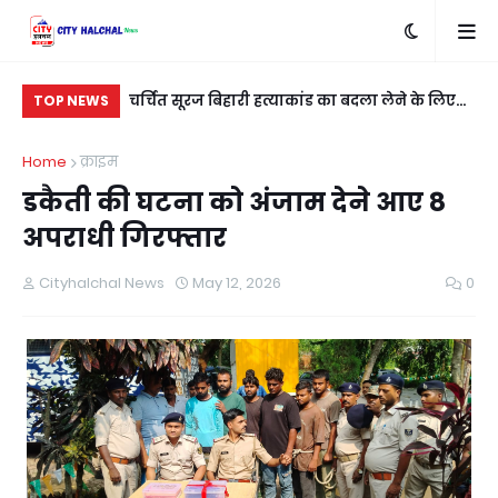
खाना खेत से
चर्चित सूरज बिहारी हत्याकांड का बदला लेने के लिए
रात
TOP NEWS
शुभम कुशवाहा को मारी गई गोली
नई
Home
क्राइम
डकैती की घटना को अंजाम देने आए 8
अपराधी गिरफ्तार
Cityhalchal News
May 12, 2026
0