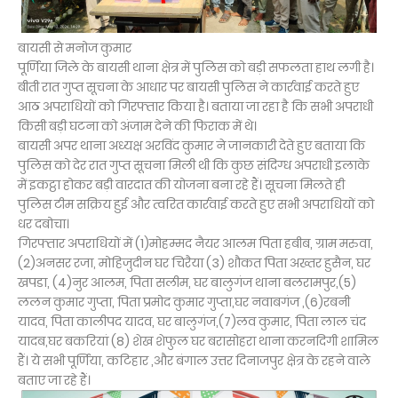
बायसी से मनोज कुमार
पूर्णिया जिले के बायसी थाना क्षेत्र में पुलिस को बड़ी सफलता हाथ लगी है।
बीती रात गुप्त सूचना के आधार पर बायसी पुलिस ने कार्रवाई करते हुए
आठ अपराधियों को गिरफ्तार किया है। बताया जा रहा है कि सभी अपराधी
किसी बड़ी घटना को अंजाम देने की फिराक में थे।
बायसी अपर थाना अध्यक्ष अरविंद कुमार ने जानकारी देते हुए बताया कि
पुलिस को देर रात गुप्त सूचना मिली थी कि कुछ संदिग्ध अपराधी इलाके
में इकट्ठा होकर बड़ी वारदात की योजना बना रहे हैं। सूचना मिलते ही
पुलिस टीम सक्रिय हुई और त्वरित कार्रवाई करते हुए सभी अपराधियों को
धर दबोचा।
गिरफ्तार अपराधियों में (1)मोहम्मद नैयर आलम पिता हबीब, ग्राम मरुवा,
(2)अनसर रजा, मोहिजुदीन घर चिरैया (3) शौकत पिता अख्तर हुसैन, घर
खपडा, (4)नुर आलम, पिता सलीम, घर बालुगंज थाना बलरामपुर,(5)
ललन कुमार गुप्ता, पिता प्रमोद कुमार गुप्ता,घर नवाबगंज ,(6)रबनी
यादव, पिता कालीपद यादव, घर बालुगंज,(7)लव कुमार, पिता लाल चंद
यादब,घर बकरियां (8) शेख शेफुल घर बरासोहरा थाना करनदिगी शामिल
हैं। ये सभी पूर्णिया, कटिहार ,और बंगाल उत्तर दिनाजपुर क्षेत्र के रहने वाले
बताए जा रहे हैं।