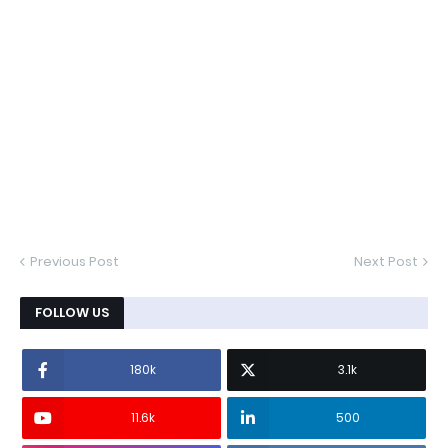
Previous Post
Next Post
FOLLOW US
180k
3.1k
11.6k
500