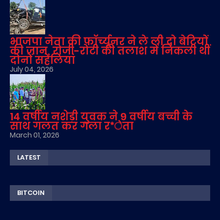
भाजपा नेता की फॉर्च्यूनर ने ले ली दो बेटियों
की जान, रोजी-रोटी की तलाश में निकली थीं
दोनों सहेलियां
July 04, 2026
14 वर्षीय नशेड़ी युवक ने 9 वर्षीय बच्ची के
साथ गलत कर गला र*ेता
March 01, 2026
LATEST
BITCOIN