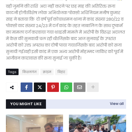
वही जुर्माने की राशि अदा नहीं करने पर छह माह की अतिरिक्त सजा
काटनी होगी।विशेष लोक अभियोजक पोक्सो अधिनियम मनीष कुमार
साह ने बताया कि दो वर्ष पूर्व कोचाधामन थाना में कांड संख्या 280/22 व
पोक्सो वाद संख्या 24/23 में दर्ज कांड के तहत नाबालिग के साथ दुष्कर्म
का मामला दर्ज करवाया गया था।इसी मामले में आरोपी के विरुद्ध अदालत
में केस की सुनवायी चल रही थी।जिसके बाद आज सुनवाई के उपरांत
आरोपी को उक्त अपराध का दोषी पाया गया।जिसके बाद आरोपी को सजा
सुनायी गई।वही इसी कांड में एक अन्य आरोपी मोहम्मद जाकिर को पूर्व में
आजीवन कारावास की सजा सुनाई जा चुकी है।
Tags
किशनगंज
क्राइम
बिहार
YOU MIGHT LIKE
View all