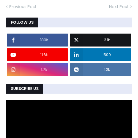
Previous Post
Next Post
FOLLOW US
180k
3.1k
11.6k
500
1.7k
1.2k
SUBSCRIBE US