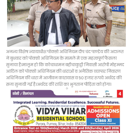
अनन्य विशेष न्यायाधीश पोक्सो अधिनियम दीप चंद पाण्डेय की अदालत
ने बुधवार को पोक्सो अधिनियम के मामले में एक महत्वपूर्ण फैसला
सुनाया है।मालूम हो कि कोचाधामन बहीचाकुट्टी निवासी आरोपी मोहम्मद
आदिल को पोक्सो अधिनियम की धाराओं व अनैतिक व्यापार निवारण
अधिनियम की धारा में आजीवन कारावास व 50 हजार रुपये अर्थदंड की
सजा सुनायी गई है।अर्थदंड की राशि का भुगतान पीड़िता को होगा।