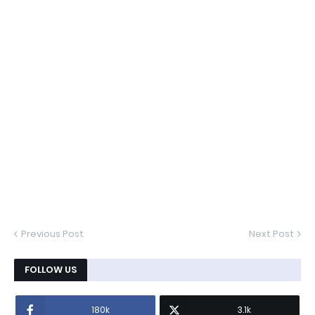
Previous Post
Next Post
FOLLOW US
180k
3.1k