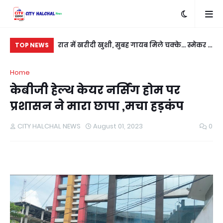
बदला लेने के लिए
रात में खरीदी खुशी, सुबह गायब मिले चक्के... स्मेकर ने
सी
TOP NEWS
ी
नई कार को बनाया निशाना
कु
Home
केबीजी हेल्थ केयर नर्सिंग होम पर
प्रशासन ने मारा छापा ,मचा हड़कंप
CITY HALCHAL NEWS
August 01, 2023
0