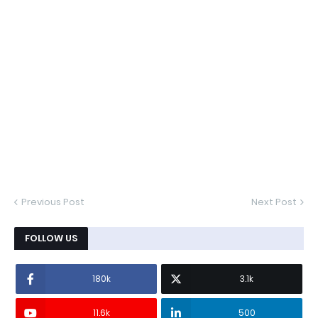
Previous Post
Next Post
FOLLOW US
180k
3.1k
11.6k
500