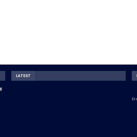
LATEST
के
Er