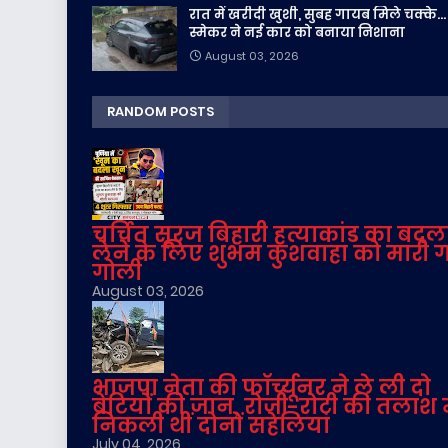
रात में खरीदी खुशी, सुबह गायब मिले चक्के...
स्मेकर ने नई कार को बनाया निशाना
August 03, 2026
RANDOM POSTS
चर्चित सूरज बिहारी हत्याकांड का बदल
लेने के लिए शुभम कुशवाहा को मारी 
गोली
August 03, 2026
भाजपा नेता की फॉर्च्यूनर ने ले ली दो
बेटियों की जान, रोजी-रोटी की तलाश म
निकली थीं दोनों सहेलियां
July 04, 2026