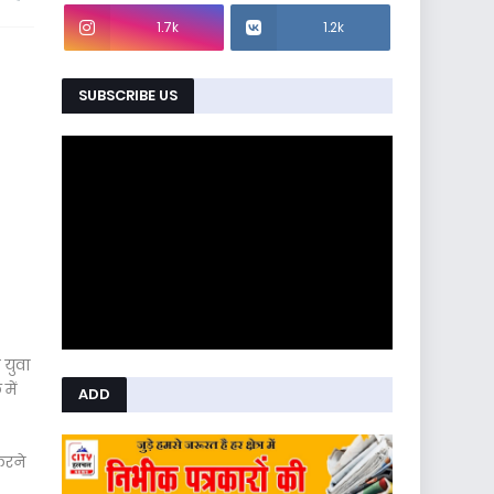
1.7k
1.2k
SUBSCRIBE US
 युवा
में
ADD
करने