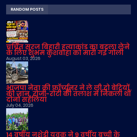
RANDOM POSTS
चर्चित सूरज बिहारी हत्याकांड का बदला लेने
के लिए शुभम कुशवाहा को मारी गई गोली
August 03, 2026
भाजपा नेता की फॉर्च्यूनर ने ले ली दो बेटियों
की जान, रोजी-रोटी की तलाश में निकली थीं
दोनों सहेलियां
July 04, 2026
14 वर्षीय नशेड़ी युवक ने 9 वर्षीय बच्ची के