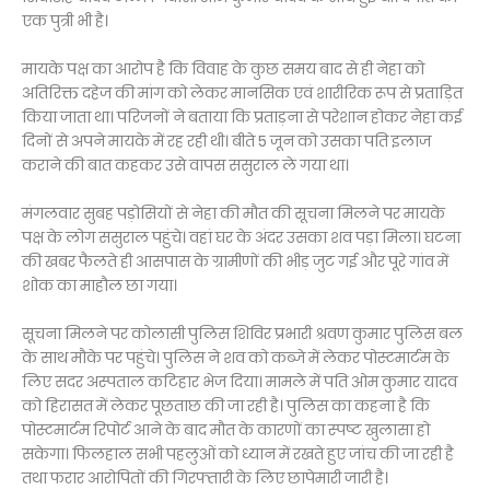
एक पुत्री भी है।
मायके पक्ष का आरोप है कि विवाह के कुछ समय बाद से ही नेहा को
अतिरिक्त दहेज की मांग को लेकर मानसिक एवं शारीरिक रूप से प्रताड़ित
किया जाता था। परिजनों ने बताया कि प्रताड़ना से परेशान होकर नेहा कई
दिनों से अपने मायके में रह रही थी। बीते 5 जून को उसका पति इलाज
कराने की बात कहकर उसे वापस ससुराल ले गया था।
मंगलवार सुबह पड़ोसियों से नेहा की मौत की सूचना मिलने पर मायके
पक्ष के लोग ससुराल पहुंचे। वहां घर के अंदर उसका शव पड़ा मिला। घटना
की खबर फैलते ही आसपास के ग्रामीणों की भीड़ जुट गई और पूरे गांव में
शोक का माहौल छा गया।
सूचना मिलने पर कोलासी पुलिस शिविर प्रभारी श्रवण कुमार पुलिस बल
के साथ मौके पर पहुंचे। पुलिस ने शव को कब्जे में लेकर पोस्टमार्टम के
लिए सदर अस्पताल कटिहार भेज दिया। मामले में पति ओम कुमार यादव
को हिरासत में लेकर पूछताछ की जा रही है। पुलिस का कहना है कि
पोस्टमार्टम रिपोर्ट आने के बाद मौत के कारणों का स्पष्ट खुलासा हो
सकेगा। फिलहाल सभी पहलुओं को ध्यान में रखते हुए जांच की जा रही है
तथा फरार आरोपितों की गिरफ्तारी के लिए छापेमारी जारी है।