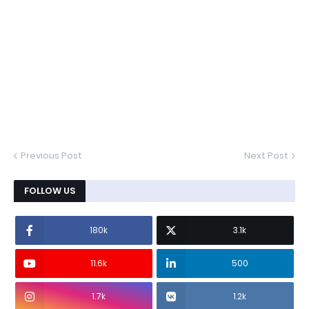
Previous Post
Next Post
FOLLOW US
180k
3.1k
11.6k
500
1.7k
1.2k