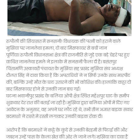
रुपौली की सियासत में सनसनी! विधायक की पत्नी को हराने वाले
मुखिया पर जानलेवा हमला, दो बार मिसफायर से बची जान
पूर्णिया। रुपौली विधानसभा क्षेत्र की राजनीति से जुड़े एक बड़े चेहरे पर हुए
कथित जानलेवा हमले ने इलाके में सनसनी फैला दी है। बसंतपुर
चिंतामणि उस्कावरी पंचायत के मुखिया सह प्रखंड मुखिया संघ अध्यक्ष
दौलत सिंह ने दावा किया है कि अपराधियों ने न सिर्फ उनके साथ मारपीट
की, बल्कि उन्हें मौत के घाट उतारने की भी कोशिश की। हालांकि कट्टा दो
बार मिसफायर होने से उनकी जान बच गई।
घटना भवानीपुर प्रखंड के बलिया ओपी क्षेत्र स्थित महेशपुर घाट के समीप
शुक्रवार देर रात की बताई जा रही है। मुखिया द्वारा बलिया ओपी में दिए गए
आवेदन के अनुसार, वह अपने घर लौट रहे थे, तभी तीन अज्ञात बाइक सवार
बदमाशों ने रास्ते में रस्सी लगाकर उनकी बाइक रोक दी।
आरोप है कि बदमाशों ने कट्टे के कुंदे से उनकी बेरहमी से पिटाई की और
जबरन उन्हें पास के केला खेत की ओर ले जाने लगे। मुखिया का दावा है