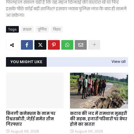
फिलहाल सवाल यही है कि यह महज छिनतई की वारदात थी या फिर
इसके पीछे कोई बड़ी साजिश? इसका जवाब पुलिस जांच के बाद ही सामने
आ सकेगा।
Tags
क्राइम
पूर्णिया
बिहार
YOU MIGHT LIKE
View all
बिजली कनेक्शन के नाम पर
कटाव की जद में रामथान मुसहरी
रिश्वतखोरी, जेईई समेत तीन
की सड़क, हजारों परिवारों पर बेघर
गिरफ्तार
होने का खतरा
August 06, 2026
August 06, 2026