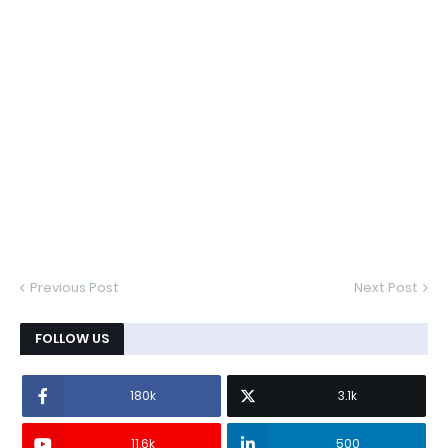
Previous Post
Next Post
FOLLOW US
180k
3.1k
11.6k
500