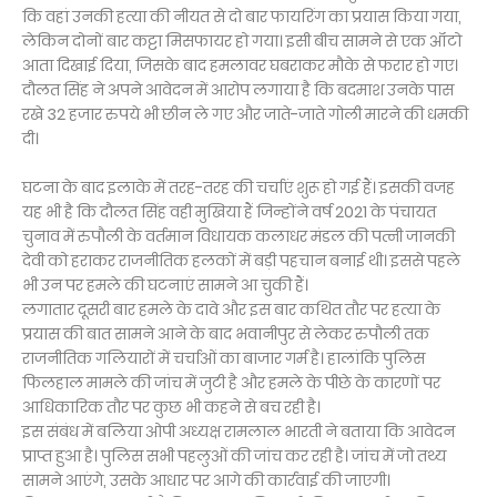
कि वहां उनकी हत्या की नीयत से दो बार फायरिंग का प्रयास किया गया,
लेकिन दोनों बार कट्टा मिसफायर हो गया। इसी बीच सामने से एक ऑटो
आता दिखाई दिया, जिसके बाद हमलावर घबराकर मौके से फरार हो गए।
दौलत सिंह ने अपने आवेदन में आरोप लगाया है कि बदमाश उनके पास
रखे 32 हजार रुपये भी छीन ले गए और जाते-जाते गोली मारने की धमकी
दी।
घटना के बाद इलाके में तरह-तरह की चर्चाएं शुरू हो गई हैं। इसकी वजह
यह भी है कि दौलत सिंह वही मुखिया हैं जिन्होंने वर्ष 2021 के पंचायत
चुनाव में रुपौली के वर्तमान विधायक कलाधर मंडल की पत्नी जानकी
देवी को हराकर राजनीतिक हलकों में बड़ी पहचान बनाई थी। इससे पहले
भी उन पर हमले की घटनाएं सामने आ चुकी हैं।
लगातार दूसरी बार हमले के दावे और इस बार कथित तौर पर हत्या के
प्रयास की बात सामने आने के बाद भवानीपुर से लेकर रुपौली तक
राजनीतिक गलियारों में चर्चाओं का बाजार गर्म है। हालांकि पुलिस
फिलहाल मामले की जांच में जुटी है और हमले के पीछे के कारणों पर
आधिकारिक तौर पर कुछ भी कहने से बच रही है।
इस संबंध में बलिया ओपी अध्यक्ष रामलाल भारती ने बताया कि आवेदन
प्राप्त हुआ है। पुलिस सभी पहलुओं की जांच कर रही है। जांच में जो तथ्य
सामने आएंगे, उसके आधार पर आगे की कार्रवाई की जाएगी।