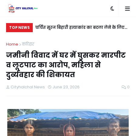
 एक की मौत, दो की
चर्चित सूरज बिहारी हत्याकांड का बदला लेने के लिए
पूर
TOP NEWS
शुभम कुशवाहा को मारी गई गोली
शिक
Home
कटिहार
जमीनी विवाद में घर में घुसकर मारपीट
व लूटपाट का आरोप, महिला से
दुर्व्यवहार की शिकायत
Cityhalchal News
June 23, 2026
0