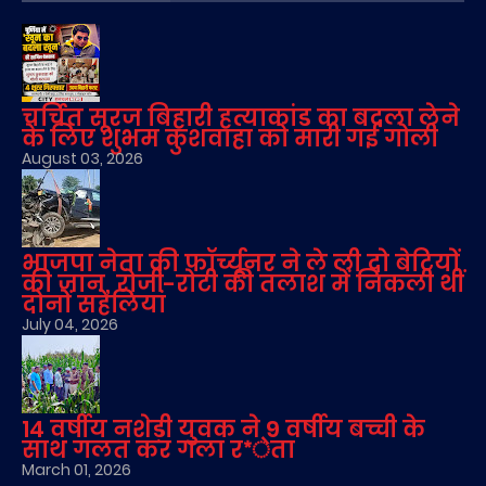
चर्चित सूरज बिहारी हत्याकांड का बदला लेने
के लिए शुभम कुशवाहा को मारी गई गोली
August 03, 2026
भाजपा नेता की फॉर्च्यूनर ने ले ली दो बेटियों
की जान, रोजी-रोटी की तलाश में निकली थीं
दोनों सहेलियां
July 04, 2026
14 वर्षीय नशेड़ी युवक ने 9 वर्षीय बच्ची के
साथ गलत कर गला र*ेता
March 01, 2026