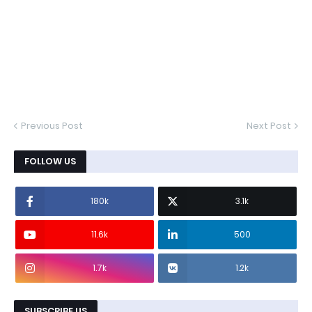
Previous Post
Next Post
FOLLOW US
180k
3.1k
11.6k
500
1.7k
1.2k
SUBSCRIBE US