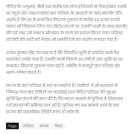
पीड़ित के अनुसार, बीती रात करीब दस लोग हथियारों से लैस होकर उनके
घर पहुंचे और जबरन प्रवेश कर परिवार के सदस्यों के साथ मारपीट की।
आरोप है कि घर में संचालित किराना दुकान से करीब 40 हजार रुपये
नकद भी निकाल लिए गए। विरोध करने पर उनकी पत्नी के साथ मारपीट
की गई तथा उसे जबरन खींचकर ले जाने का प्रयास किया गया। परिवार
को बेटी की शादी को लेकर भी धमकी देने का आरोप लगाया गया है।
राजेश कुमार सिंह का कहना है कि विवादित भूमि से संबंधित सभी वैध
दस्तावेज उनके पास हैं। उनकी पत्नी पिछले 20 वर्षों से उक्त भूमि पर घर
बनाकर किराना दुकान चला रही हैं, जबकि वे मजदूरी कर परिवार का
भरण-पोषण करते हैं।
घटना के बाद परिवार में भय का माहौल है। ग्रामीणों ने भी प्रशासन से
निष्पक्ष जांच कर दोषियों पर कार्रवाई तथा पीड़ित परिवार की सुरक्षा
सुनिश्चित करने की मांग की है। फिलहाल मामले में पुलिस में शिकायत
दर्ज कराने की प्रक्रिया चल रही है। पुलिस का पक्ष सामने आने के बाद
घटना की वास्तविक स्थिति स्पष्ट हो सकेगी।
Tags
कटिहार
क्राइम
बिहार