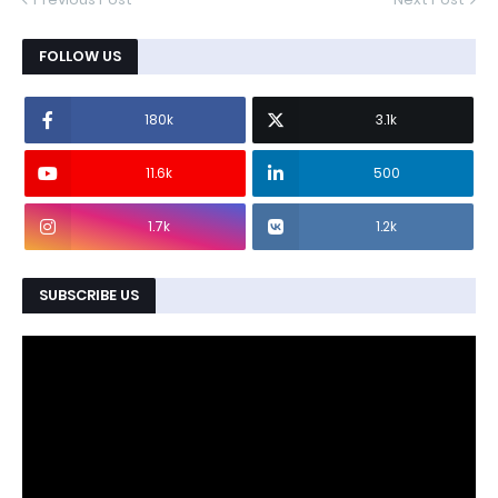
FOLLOW US
180k
3.1k
11.6k
500
1.7k
1.2k
SUBSCRIBE US