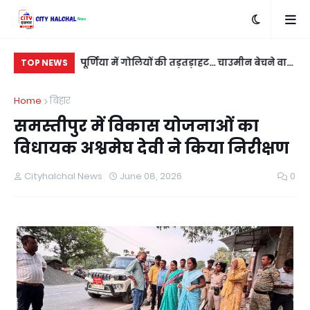
बदला लेने के लिए
पूर्णिया में गोलियों की तड़तड़ाहट... चाउमीन बेचने वाले
रात
TOP NEWS
ी
युवक को बीच सड़क भूना
नई
Home
बिहार
समस्तीपुर में विकास योजनाओं का
विधायक अश्वमेघ देवी ने किया निरीक्षण
Cityhalchal News
June 08, 2026
0