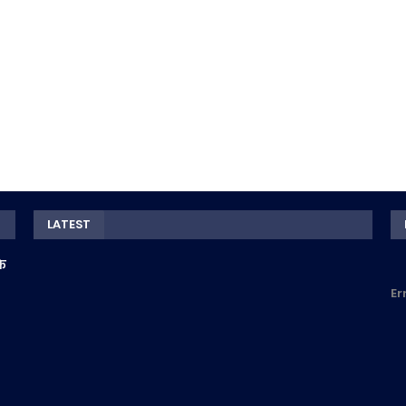
LATEST
के
Er