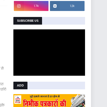
1.7k
1.2k
SUBSCRIBE US
 से
सात
ADD
 छोटे
चुके