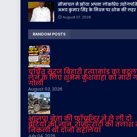
सीमांचल ने खोया अपना लोकप्रिय उद्योगपति
अभय कुमार सिंह के निधन पर शोक की लहर
August 07, 2026
RANDOM POSTS
चर्चित सूरज बिहारी हत्याकांड का बदल
लेने के लिए शुभम कुशवाहा को मारी 
गोली
August 03, 2026
भाजपा नेता की फॉर्च्यूनर ने ले ली दो
बेटियों की जान, रोजी-रोटी की तलाश म
निकली थीं दोनों सहेलियां
July 04, 2026