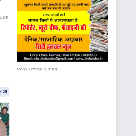
14.66
Corp. Office Purnea
 all