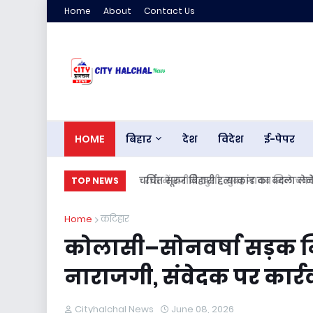
Home
About
Contact Us
HOME
बिहार
देश
विदेश
ई-पेपर
रात में खरीदी खुशी, सुबह गायब मिले चक्के.
TOP NEWS
Home
कटिहार
कोलासी–सोनवर्षा सड़क निर्म
नाराजगी, संवेदक पर कार्र
Cityhalchal News
June 08, 2026