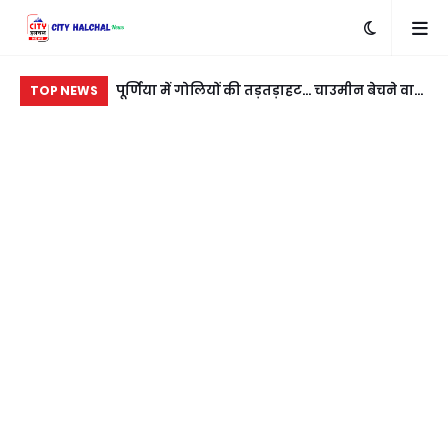
बदला लेने के लिए
पूर्णिया में गोलियों की तड़तड़ाहट... चाउमीन बेचने वाले
रात
TOP NEWS
ी
युवक को बीच सड़क भूना
नई