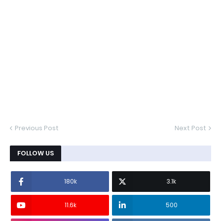
Previous Post
Next Post
FOLLOW US
180k
3.1k
11.6k
500