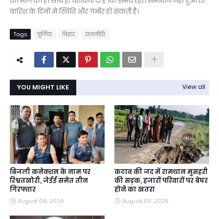
की मांग की है। साथ ही चेतावनी दी है कि समय रहते समाधान नहीं हुआ तो
बारिश के दिनों में स्थिति और गंभीर हो सकती है।
Tags
पूर्णिया
बिहार
राजनीति
YOU MIGHT LIKE
View all
बिजली कनेक्शन के नाम पर
कटाव की जद में रामथान मुसहरी
रिश्वतखोरी, जेईई समेत तीन
की सड़क, हजारों परिवारों पर बेघर
गिरफ्तार
होने का खतरा
August 06, 2026
August 06, 2026