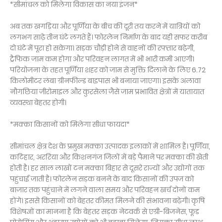
*सीमांचल को मिलेगा विकास का नया इंजन*
अब तक खगड़िया और पूर्णिया के बीच की दूरी तय करने में यात्रियों को
लगभग साढ़े तीन घंटे लगते हैं। फोरलेन निर्माण के बाद यही सफर करीब
दो घंटे में पूरा हो सकेगा। सड़क चौड़ी होने से वाहनों की रफ्तार बढ़ेगी,
ट्रैफिक जाम कम होगा और परिवहन लागत में भी भारी कमी आएगी।
परियोजना के तहत पूर्णिया शहर को जाम से मुक्ति दिलाने के लिए 6.72
किलोमीटर लंबा ग्रीनफील्ड बाइपास भी बनाया जाएगा। इसके अलावा
नौगछिया जीरोमाइल और कुरसेला जैसे जाम प्रभावित क्षेत्रों में यातायात
व्यवस्था बेहतर होगी।
*मक्का किसानों को मिलेगा सीधा फायदा*
सीमांचल क्षेत्र देश के प्रमुख मक्का उत्पादक इलाकों में शामिल है। पूर्णिया,
कटिहार, अररिया और किशनगंज जिलों में बड़े पैमाने पर मक्का की खेती
होती है। हर साल लाखों टन मक्का बिहार से दूसरे राज्यों और उद्योगों तक
पहुंचाई जाती है। फोरलेन सड़क बनने के बाद किसानों की उपज को
बाजार तक पहुंचाने में लगने वाला समय और परिवहन खर्च दोनों कम
होंगे। इससे किसानों को बेहतर कीमत मिलने की संभावना बढ़ेगी। कृषि
विशेषज्ञों का मानना है कि बेहतर सड़क नेटवर्क से एग्री-बिजनेस, फूड