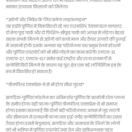
प्रोसेसिंग और भंडारण उद्योगों को भी बढ़ावा मिलेगा, जिसका सीधा लाभ
मक्का उत्पादक किसानों को मिलेगा।
*उद्योगों और निवेश के लिए बनेगा लाइफलाइन*
यह हाईवे पूर्णिया में विकसित हो रहे नए टाउनशिप, टेक्सटाइल क्लस्टर,
दो मेगा फूड पार्क और दो फिशिंग-सीफूड पार्क को आपस में जोड़ेगा। बेहतर
सड़क संपर्क मिलने से उद्योगों को कच्चे माल और तैयार उत्पादों की ढुलाई
में आसानी होगी। इसके अलावा यह परियोजना चार प्रमुख रेलवे स्टेशनों
और पूर्णिया एयरपोर्ट को भी सीधे जोड़ने का काम करेगी। एनएच-31,
एनएच-27, एनएच-107 समेत कई राष्ट्रीय और राज्य राजमार्गों से
कनेक्टिविटी मिलने के कारण यह पूरा क्षेत्र एक बड़े लॉजिस्टिक हब के
रूप में विकसित हो सकता है।
*ग्रीनफील्ड एक्सप्रेस-वे से भी होगा सीधा जुड़ाव*
खगड़िया-पूर्णिया फोरलेन का अंतिम छोर पूर्णिया के बरसोनी टोल प्लाजा
के समीप होगा। यहीं पटना-पूर्णिया ग्रीनफील्ड एक्सप्रेस-वे भी समाप्त
होगा। इसका मतलब है कि दोनों बड़ी परियोजनाएं आपस में जुड़ जाएंगी
और सीमांचल से राजधानी पटना तक हाई-स्पीड कनेक्टिविटी का रास्ता
तैयार होगा। इससे बेगूसराय, खगड़िया और आसपास के जिलों के लोगों
को भी भविष्य में पूर्णिया एयरपोर्ट तक तेज और सुविधाजनक पहुंच