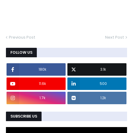
Previous Post
Next Post
FOLLOW US
180k
3.1k
11.6k
500
1.7k
1.2k
SUBSCRIBE US