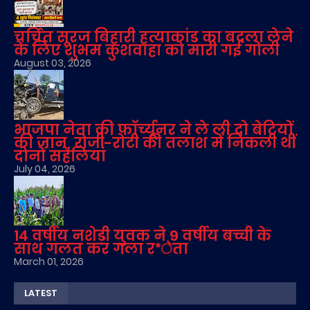
चर्चित सूरज बिहारी हत्याकांड का बदला लेने
के लिए शुभम कुशवाहा को मारी गई गोली
August 03, 2026
भाजपा नेता की फॉर्च्यूनर ने ले ली दो बेटियों
की जान, रोजी-रोटी की तलाश में निकली थीं
दोनों सहेलियां
July 04, 2026
14 वर्षीय नशेड़ी युवक ने 9 वर्षीय बच्ची के
साथ गलत कर गला र*ेता
March 01, 2026
LATEST