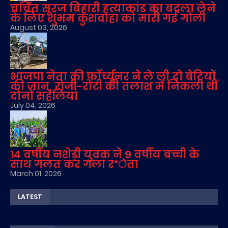
चर्चित सूरज बिहारी हत्याकांड का बदला लेने
के लिए शुभम कुशवाहा को मारी गई गोली
August 03, 2026
भाजपा नेता की फॉर्च्यूनर ने ले ली दो बेटियों
की जान, रोजी-रोटी की तलाश में निकली थीं
दोनों सहेलियां
July 04, 2026
14 वर्षीय नशेड़ी युवक ने 9 वर्षीय बच्ची के
साथ गलत कर गला र*ेता
March 01, 2026
LATEST