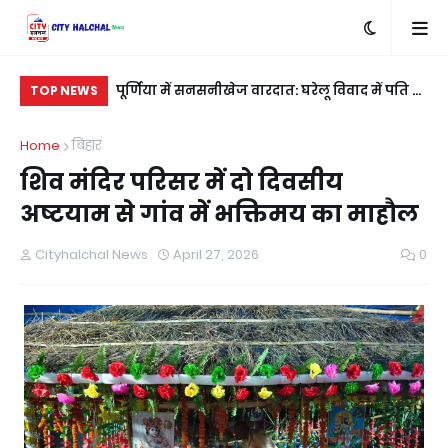
बदला लेने के लिए
पूर्णिया में सनसनीखेज वारदात: घरेलू विवाद में पति ने
सी
TOP NEWS
ी
शिक्षिका पत्नी को मारी गोली, मौत के बाद फरार
कु
Home
बिहार
शिव मंदिर परिसर में दो दिवसीय
अष्टयाम से गांव में भक्तिमय का माहौल
Cityhalchal News
April 27, 2026
0