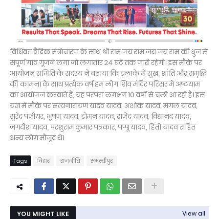
विधिवत वैदिक मंत्रोचारण के साथ श्री राम जय राम जय जय राम की धुन से
संपूर्ण गांव गूंजने लगा जो लगातार 24 घंटे तक जारी रहेगी। इस मौके पर
आयोजन समिति के सदस्य ने बताया कि इलाके में सुख, शांति और समृद्धि
की कामना के साथ प्रत्येक वर्ष हम लोग शिव मंदिर परिसर में अष्टयाम
का आयोजन करवाते हैं, यह परंपरा लगभग 10 वर्षों से चली आ रही हैं। इस
यज्ञ में मौके पर सत्यनारायण यादव यादव, अशोक यादव, मंगल यादव,
सुरेंद्र पंजीयर, भूषण यादव, डोमन यादव, राजेंद्र यादव, विद्यानंद यादव,
जगदीश यादव, परशुराम कुमार पत्रकार, पप्पू यादव, हितो यादव सहित
अन्य लोग मौजूद थे।
Tags
बिहार
राजनीति
समस्तीपुर
YOU MIGHT LIKE
View all