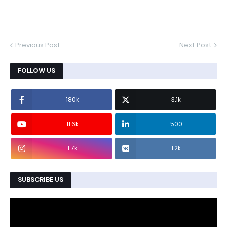
Previous Post
Next Post
FOLLOW US
180k
3.1k
11.6k
500
1.7k
1.2k
SUBSCRIBE US