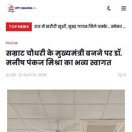
बदला लेने के लिए
रात में खरीदी खुशी, सुबह गायब मिले चक्के... स्मेकर ने
सी
TOP NEWS
ी
नई कार को बनाया निशाना
कु
Home
सम्राट चौधरी के मुख्यमंत्री बनने पर डॉ.
मनीष पंकज मिश्रा का भव्य स्वागत
DB
April 19, 2026
0