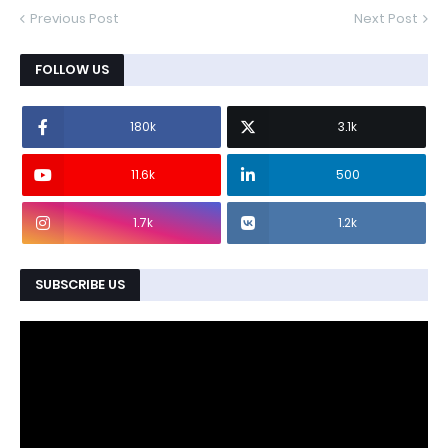
Previous Post
Next Post
FOLLOW US
180k
3.1k
11.6k
500
1.7k
1.2k
SUBSCRIBE US