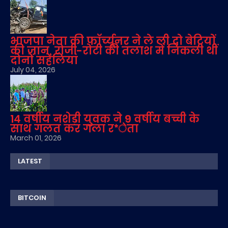
भाजपा नेता की फॉर्च्यूनर ने ले ली दो बेटियों
की जान, रोजी-रोटी की तलाश में निकली थीं
दोनों सहेलियां
July 04, 2026
14 वर्षीय नशेड़ी युवक ने 9 वर्षीय बच्ची के
साथ गलत कर गला र*ेता
March 01, 2026
LATEST
BITCOIN