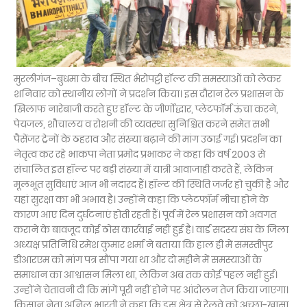
मुरलीगंज–बुधमा के बीच स्थित भैरोपट्टी हॉल्ट की समस्याओं को लेकर
शनिवार को स्थानीय लोगों ने प्रदर्शन किया। इस दौरान रेल प्रशासन के
खिलाफ नारेबाजी करते हुए हॉल्ट के जीर्णोद्धार, प्लेटफॉर्म ऊंचा करने,
पेयजल, शौचालय व रोशनी की व्यवस्था सुनिश्चित करने समेत सभी
पैसेंजर ट्रेनों के ठहराव और संख्या बढ़ाने की मांग उठाई गई। प्रदर्शन का
नेतृत्व कर रहे भाकपा नेता प्रमोद प्रभाकर ने कहा कि वर्ष 2003 से
संचालित इस हॉल्ट पर बड़ी संख्या में यात्री आवाजाही करते हैं, लेकिन
मूलभूत सुविधाएं आज भी नदारद हैं। हॉल्ट की स्थिति जर्जर हो चुकी है और
यहां सुरक्षा का भी अभाव है। उन्होंने कहा कि प्लेटफॉर्म नीचा होने के
कारण आए दिन दुर्घटनाएं होती रहती हैं। पूर्व में रेल प्रशासन को अवगत
कराने के बावजूद कोई ठोस कार्रवाई नहीं हुई है। वार्ड सदस्य संघ के जिला
अध्यक्ष प्रतिनिधि रमेश कुमार शर्मा ने बताया कि हाल ही में समस्तीपुर
डीआरएम को मांग पत्र सौंपा गया था और दो महीने में समस्याओं के
समाधान का आश्वासन मिला था, लेकिन अब तक कोई पहल नहीं हुई।
उन्होंने चेतावनी दी कि मांगें पूरी नहीं होने पर आंदोलन तेज किया जाएगा।
किसान नेता अनिल भारती ने कहा कि इस क्षेत्र से रेलवे को अच्छा-खासा