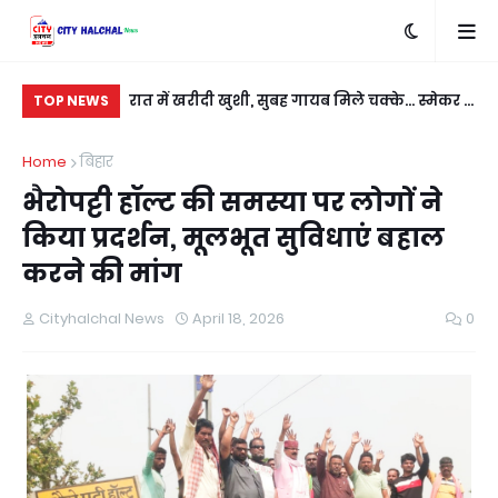
बदला लेने के लिए
रात में खरीदी खुशी, सुबह गायब मिले चक्के... स्मेकर ने
सी
TOP NEWS
ी
नई कार को बनाया निशाना
कु
Home
बिहार
भैरोपट्टी हॉल्ट की समस्या पर लोगों ने
किया प्रदर्शन, मूलभूत सुविधाएं बहाल
करने की मांग
Cityhalchal News
April 18, 2026
0