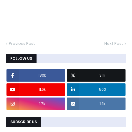
Previous Post
Next Post
FOLLOW US
180k
3.1k
11.6k
500
1.7k
1.2k
SUBSCRIBE US