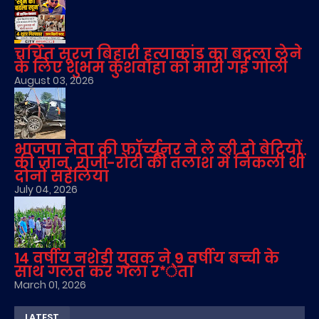
चर्चित सूरज बिहारी हत्याकांड का बदला लेने
के लिए शुभम कुशवाहा को मारी गई गोली
August 03, 2026
भाजपा नेता की फॉर्च्यूनर ने ले ली दो बेटियों
की जान, रोजी-रोटी की तलाश में निकली थीं
दोनों सहेलियां
July 04, 2026
14 वर्षीय नशेड़ी युवक ने 9 वर्षीय बच्ची के
साथ गलत कर गला र*ेता
March 01, 2026
LATEST