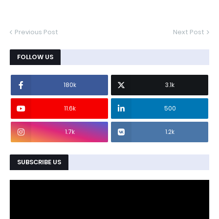
Previous Post
Next Post
FOLLOW US
180k
3.1k
11.6k
500
1.7k
1.2k
SUBSCRIBE US