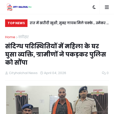
बदला लेने के लिए
रात में खरीदी खुशी, सुबह गायब मिले चक्के... स्मेकर ने
सी
TOP NEWS
ी
नई कार को बनाया निशाना
कु
Home
कटिहार
संदिग्ध परिस्थितियों में महिला के घर
घुसा व्यक्ति, ग्रामीणों ने पकड़कर पुलिस
को सौंपा
Cityhalchal News
April 04, 2026
0