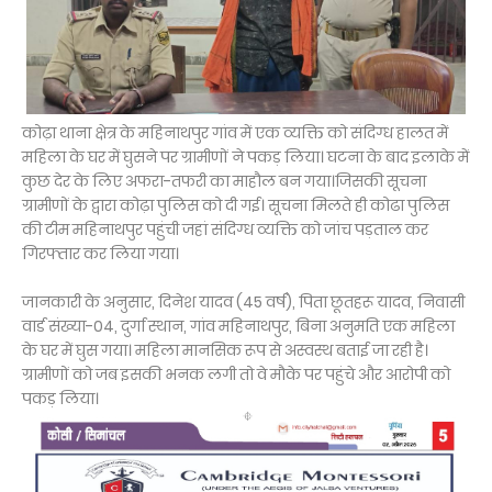
कोढ़ा थाना क्षेत्र के महिनाथपुर गांव में एक व्यक्ति को संदिग्ध हालत में
महिला के घर में घुसने पर ग्रामीणों ने पकड़ लिया। घटना के बाद इलाके में
कुछ देर के लिए अफरा-तफरी का माहौल बन गया।जिसकी सूचना
ग्रामीणों के द्वारा कोढ़ा पुलिस को दी गई। सूचना मिलते ही कोढा पुलिस
की टीम महिनाथपुर पहुंची जहां संदिग्ध व्यक्ति को जांच पड़ताल कर
गिरफ्तार कर लिया गया।
जानकारी के अनुसार, दिनेश यादव (45 वर्ष), पिता छूतहरू यादव, निवासी
वार्ड संख्या-04, दुर्गा स्थान, गांव महिनाथपुर, बिना अनुमति एक महिला
के घर में घुस गया। महिला मानसिक रूप से अस्वस्थ बताई जा रही है।
ग्रामीणों को जब इसकी भनक लगी तो वे मौके पर पहुंचे और आरोपी को
पकड़ लिया।