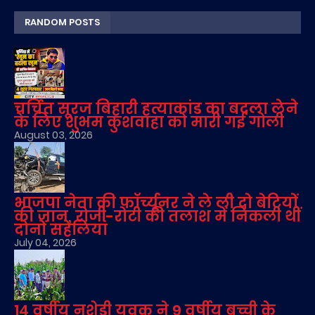
RANDOM POSTS
चर्चित सूरज बिहारी हत्याकांड का बदला लेने
के लिए शुभम कुशवाहा को मारी गई गोली
August 03, 2026
भाजपा नेता की फॉर्च्यूनर ने ले ली दो बेटियों
की जान, रोजी-रोटी की तलाश में निकली थीं
दोनों सहेलियां
July 04, 2026
14 वर्षीय नशेड़ी युवक ने 9 वर्षीय बच्ची के