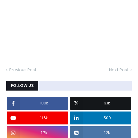
Previous Post
Next Post
FOLLOW US
180k
3.1k
11.6k
500
1.7k
1.2k