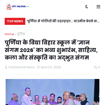
बदला लेने के लिए
पूर्णिया में गोलियों की तड़तड़ाहट... चाउमीन बेचने वाले
रात
TOP NEWS
ी
युवक को बीच सड़क भूना
नई
Home
पूर्णियां
पूर्णिया के विद्या विहार स्कूल में ‘ज्ञान
संगम 2026’ का भव्य शुभारंभ, साहित्य,
कला और संस्कृति का अद्भुत संगम
Cityhalchal News
April 24, 2026
0