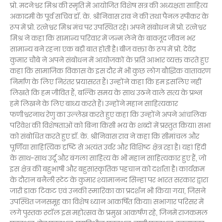
प्रो. मदनेश्वर मिश्र की स्मृति में आयोजित विशेष सत्र की अध्यक्षता साहित्य
अकादमी के पूर्व सचिव डॉ. के. श्रीनिवास राव ने की तथा पैनल स्पीकर के
रूप में प्रो. रत्नेश्वर मिश्र मंच पर उपस्थित रहे। अपने संबोधन में प्रो. रत्नेश्वर
मिश्र ने कहा कि सामान्य परिवार में जन्म लेने के बावजूद जीवन भर
सामान्य बने रहना एक बड़ी बात होती है। बीज वक्ता के रूप में प्रो. देवेंद्र
कुमार चौबे ने अपने संबोधन में आयोजकों के प्रति आभार व्यक्त करते हुए
कहा कि सामाजिक विकास के इस दौर में भी कुछ लोग बौद्धिक वातावरण
निर्माण के लिए निरंतर प्रयासरत हैं। उन्होंने कहा कि हम इसलिए नहीं
लिखते कि हम जीवित हैं, बल्कि समय के साथ उठने वाले सत्य के प्रश्न
हमें लिखने के लिए बाध्य करते हैं। उन्होंने महान साहित्यकार
फणीश्वरनाथ रेणु का उल्लेख करते हुए कहा कि उन्होंने अपने आंचलिक
परिवेश की विशेषताओं को बिना किसी भय के शब्दों में प्रस्तुत किया। सभा
को संबोधित करते हुए डॉ. के. श्रीनिवास राव ने कहा कि सीमांचल और
पूर्णिया साहित्यिक दृष्टि से अत्यंत उर्वर और विशिष्ट क्षेत्र रहा है। यहां हिंदी
के साथ-साथ उर्दू और बंगला साहित्य के भी महान साहित्यकार हुए हैं, जो
इस क्षेत्र की बहुभाषी और बहुसांस्कृतिक पहचान को दर्शाता है। कार्यक्रम
के दौरान बनैली स्टेट के कुमार श्यामानन्द सिन्हा पर भारत सरकार द्वारा
जारी डाक टिकट एवं उनकी स्मारिका का प्रदर्शन भी किया गया, जिसने
उपस्थित जनसमूह का विशेष ध्यान आकर्षित किया। सभागार परिसर में
लगे पुस्तक स्टॉल इस महोत्सव के प्रमुख आकर्षण रहे, जिनमें राजकमल