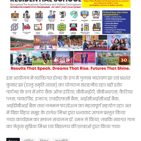
इस आयोजन में व्यक्तिगत डोनर के रूप में गुलाब नारायण झा एवं प्रशांत
कुमार झा (डालू स्मृति न्यास) का योगदान सराहनीय रहा। वहीं इवेंट
पार्टनर के रूप में स्टेट बैंक ऑफ इंडिया, वीवीआईटी, वीवीआरएस, कैरियर
प्लस, पावरग्रिड, इनटच, एचडीएफसी बैंक, आईसीआईसीआई बैंक,
आईडीबीआई बैंक तथा जनमन फाउंडेशन का महत्वपूर्ण सहयोग रहा। अंत
में विद्या विहार समूह के राजेश मिश्रा द्वारा धन्यवाद ज्ञापन प्रस्तुत किया
गया। कार्यक्रम का सफल संचालन डॉ. रमन ने किया, जबकि स्वागत गान
का नेतृत्व सुप्रिया मिश्रा एवं विद्यालय की छात्राओं द्वारा किया गया।