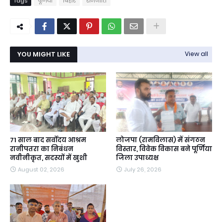
Tags
पूर्णियां
बिहार
राजनीति
YOU MIGHT LIKE
View all
71 साल बाद सर्वोदय आश्रम
लोजपा (रामविलास) में संगठन
रानीपतरा का निबंधन
विस्तार, विवेक विकास बने पूर्णिया
नवीनीकृत, सदस्यों में खुशी
जिला उपाध्यक्ष
August 02, 2026
July 26, 2026