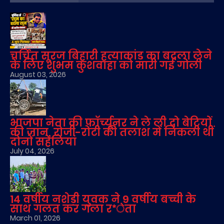
चर्चित सूरज बिहारी हत्याकांड का बदला लेने
के लिए शुभम कुशवाहा को मारी गई गोली
August 03, 2026
भाजपा नेता की फॉर्च्यूनर ने ले ली दो बेटियों
की जान, रोजी-रोटी की तलाश में निकली थीं
दोनों सहेलियां
July 04, 2026
14 वर्षीय नशेड़ी युवक ने 9 वर्षीय बच्ची के
साथ गलत कर गला र*ेता
March 01, 2026