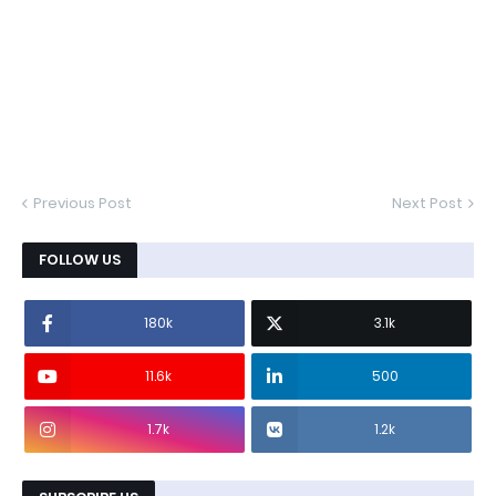
Previous Post
Next Post
FOLLOW US
180k
3.1k
11.6k
500
1.7k
1.2k