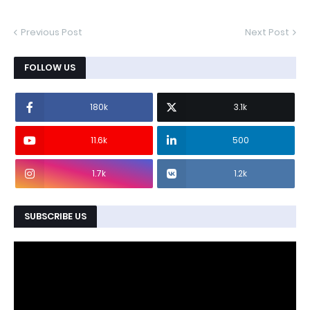
Previous Post
Next Post
FOLLOW US
180k
3.1k
11.6k
500
1.7k
1.2k
SUBSCRIBE US