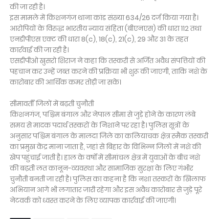
की जा रही है।
इस मामले में किशनगंज थाना कांड संख्या 634/26 दर्ज किया गया है।
आरोपियों के विरुद्ध भारतीय न्याय संहिता (बीएनएस) की धारा 112 तथा
एनडीपीएस एक्ट की धारा 8(c), 18(c), 21(c), 29 और 31 के तहत
कार्रवाई की जा रही है।
एसडीपीओ खुसरो शिराज ने कहा कि तस्करी से अर्जित अवैध संपत्तियों की
पहचान कर उन्हें जब्त करने की प्रक्रिया भी शुरू की जाएगी, ताकि नशे के
कारोबार की आर्थिक कमर तोड़ी जा सके।
सीमावर्ती जिलों में बढ़ती चुनौती
किशनगंज, पश्चिम बंगाल और नेपाल सीमा से जुड़े होने के कारण लंबे
समय से मादक पदार्थ तस्करों के निशाने पर रहा है। पुलिस सूत्रों के
अनुसार पश्चिम बंगाल के मालदा जिले का कलियाचक क्षेत्र स्मैक तस्करी
का प्रमुख केंद्र माना जाता है, जहां से बिहार के विभिन्न जिलों में नशे की
खेप पहुंचाई जाती है। हाल के वर्षों में सीमांचल क्षेत्र में युवाओं के बीच नशे
की बढ़ती लत कानून-व्यवस्था और सामाजिक सुरक्षा के लिए गंभीर
चुनौती बनती जा रही है। पुलिस का कहना है कि नशा तस्करों के खिलाफ
अभियान आगे भी लगातार जारी रहेगा और इस अवैध कारोबार से जुड़े पूरे
नेटवर्क को ध्वस्त करने के लिए व्यापक कार्रवाई की जाएगी।