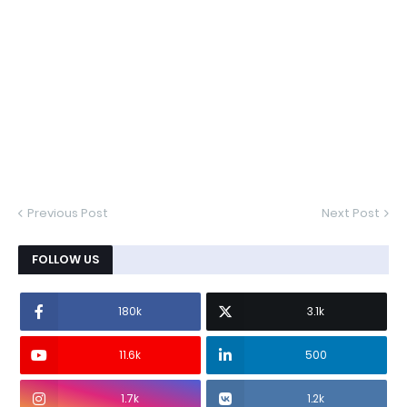
Previous Post
Next Post
FOLLOW US
180k
3.1k
11.6k
500
1.7k
1.2k