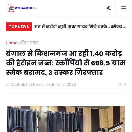
बदला लेने के लिए
रात में खरीदी खुशी, सुबह गायब मिले चक्के... स्मेकर ने
सी
TOP NEWS
ी
नई कार को बनाया निशाना
कु
Home
किशनगंज
बंगाल से किशनगंज आ रही 1.40 करोड़
की हेरोइन जब्त: स्कॉर्पियो से 698.5 ग्राम
स्मैक बरामद, 3 तस्कर गिरफ्तार
Cityhalchal News
June 15, 2026
0