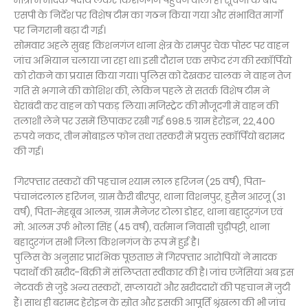
मात्रा में मादक पदार्थ लेकर किशनगंज पहुंचने वाला है। सूचना के बाद
एसपी के निर्देश पर विशेष टीम का गठन किया गया और संभावित मार्गों
पर निगरानी बढ़ा दी गई।
सोमवार अहले सुबह किशनगंज थाना क्षेत्र के रामपुर चेक पोस्ट पर वाहन
जांच अभियान चलाया जा रहा था। इसी दौरान एक सफेद रंग की स्कॉर्पियो
को रोकने का प्रयास किया गया। पुलिस को देखकर चालक ने वाहन तेज
गति से भगाने की कोशिश की, लेकिन पहले से सतर्क विशेष टीम ने
घेराबंदी कर वाहन को पकड़ लिया। मजिस्ट्रेट की मौजूदगी में वाहन की
तलाशी लेने पर उसमें छिपाकर रखी गई 698.5 ग्राम हेरोइन, 22,400
रुपये नकद, तीन मोबाइल फोन तथा तस्करी में प्रयुक्त स्कॉर्पियो बरामद
की गई।
गिरफ्तार तस्करों की पहचान श्याम लाल हरिजन (25 वर्ष), पिता-
पंचानंदलाल हरिजन, ग्राम कैरी बीरपुर, थाना विशनपुर, हुसैन आरजू (31
वर्ष), पिता-मेहबूब आलम, ग्राम मैनेजर टोला डोहर, थाना बहादुरगंज एवं
मो. आलम उर्फ भोला सिंह (45 वर्ष), वर्तमान निवासी चुड़ीपट्टी, थाना
बहादुरगंज सभी जिला किशनगंज के रूप में हुई है।
पुलिस के अनुसार प्रारंभिक पूछताछ में गिरफ्तार आरोपियों ने मादक
पदार्थों की खरीद-बिक्री में संलिप्तता स्वीकार की है। जांच एजेंसियां अब इस
नेटवर्क से जुड़े अन्य तस्करों, सप्लायरों और खरीददारों की पहचान में जुटी
हैं। साथ ही बरामद हेरोइन के स्रोत और इसकी आपूर्ति श्रृंखला की भी जांच