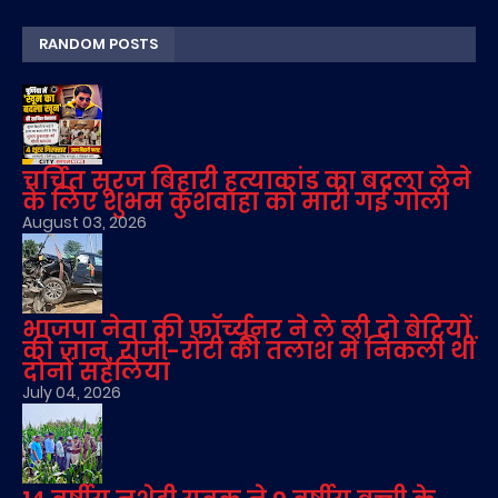
RANDOM POSTS
चर्चित सूरज बिहारी हत्याकांड का बदला लेने
के लिए शुभम कुशवाहा को मारी गई गोली
August 03, 2026
भाजपा नेता की फॉर्च्यूनर ने ले ली दो बेटियों
की जान, रोजी-रोटी की तलाश में निकली थीं
दोनों सहेलियां
July 04, 2026