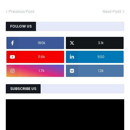
Previous Post
Next Post
FOLLOW US
180k
3.1k
11.6k
500
1.7k
1.2k
SUBSCRIBE US