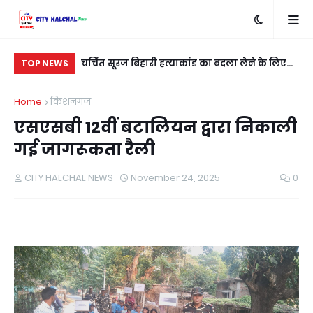
ार वोल्ट तार की
चर्चित सूरज बिहारी हत्याकांड का बदला लेने के लिए
पूर
TOP NEWS
शुभम कुशवाहा को मारी गई गोली
यु
Home
किशनगंज
एसएसबी 12वीं बटालियन द्वारा निकाली
गई जागरूकता रैली
CITY HALCHAL NEWS
November 24, 2025
0