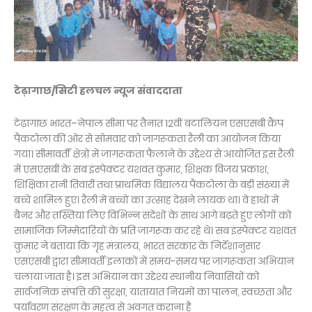
टेढ़ागाछ/सिटी हलचल न्यूज संवाददाता
टेढ़ागाछ भारत–नेपाल सीमा पर तैनात 12वीं बटालियन एसएसबी कैंप
पैकटोला की ओर से सोमवार को जागरूकता रैली का आयोजन किया
गया। सीमावर्ती क्षेत्रों में जागरूकता फैलाने के उद्देश्य से आयोजित इस रैली
में एसएसबी के सब इंस्पेक्टर यशवंत कुमार, शिक्षक विजय प्रकाश,
शिक्षिका रानी तिवारी तथा प्राथमिक विद्यालय पैकटोला के बड़ी संख्या में
बच्चे शामिल हुए। रैली में बच्चों का उत्साह देखने लायक था। वे हाथों में
बैनर और तख्तियां लिए विभिन्न संदेशों के साथ आगे बढ़ते हुए लोगों को
सामाजिक जिम्मेदारियों के प्रति जागरूक कर रहे थे। सब इंस्पेक्टर यशवंत
कुमार ने बताया कि गृह मंत्रालय, भारत सरकार के निर्देशानुसार
एसएसबी द्वारा सीमावर्ती इलाकों में समय-समय पर जागरूकता अभियान
चलाया जाता है। इस अभियान का उद्देश्य स्थानीय निवासियों को
सार्वजनिक संपत्ति की सुरक्षा, यातायात नियमों का पालन, स्वच्छता और
पर्यावरण संरक्षण के महत्व से अवगत कराना है