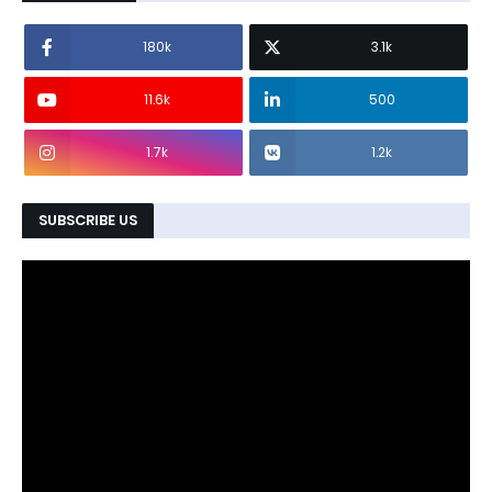
180k
3.1k
11.6k
500
1.7k
1.2k
SUBSCRIBE US