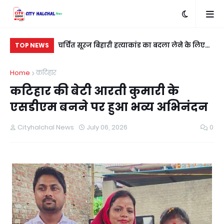
ार वोल्ट तार की
चर्चित सूरज बिहारी हत्याकांड का बदला लेने के लिए
पूर
TOP NEWS
शुभम कुशवाहा को मारी गई गोली
यु
Home
कटिहार
कटिहार की बेटी आरती कुमारी के
एसडीएम बनने पर हुआ भव्य अभिनंदन
Cityhalchal News
July 06, 2026
0