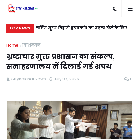
खाना खेत से
चर्चित सूरज बिहारी हत्याकांड का बदला लेने के लिए
रात
TOP NEWS
शुभम कुशवाहा को मारी गई गोली
नई
Home
किशनगंज
भ्रष्टाचार मुक्त प्रशासन का संकल्प,
समाहरणालय में दिलाई गई शपथ
Cityhalchal News
July 03, 2026
0