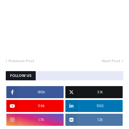
Previous Post
Next Post
FOLLOW US
180k
3.1k
11.6k
500
1.7k
1.2k