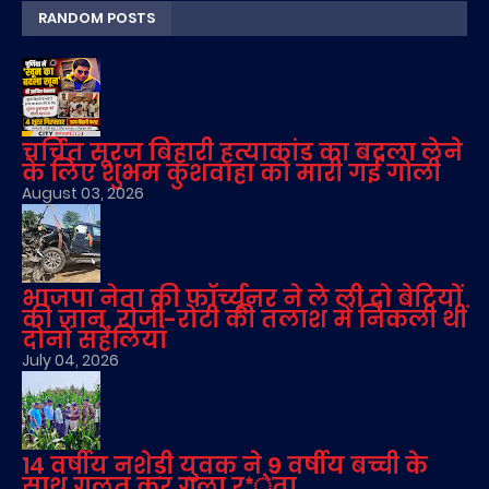
RANDOM POSTS
चर्चित सूरज बिहारी हत्याकांड का बदला लेने
के लिए शुभम कुशवाहा को मारी गई गोली
August 03, 2026
भाजपा नेता की फॉर्च्यूनर ने ले ली दो बेटियों
की जान, रोजी-रोटी की तलाश में निकली थीं
दोनों सहेलियां
July 04, 2026
14 वर्षीय नशेड़ी युवक ने 9 वर्षीय बच्ची के
साथ गलत कर गला र*ेता