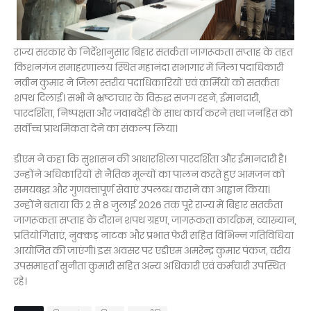
राज्य सरकार के निर्देशानुसार बिहार सतर्कता जागरूकता सप्ताह के तहत
किशनगंज समाहरणालय स्थित महानंदा सभागार में जिला पदाधिकारी
नवीन कुमार ने जिला स्तरीय पदाधिकारियों एवं कर्मियों को सतर्कता
शपथ दिलाई। सभी ने भ्रष्टाचार के विरुद्ध सजग रहने, ईमानदारी,
पारदर्शिता, निष्पक्षता और जवाबदेही के साथ कार्य करने तथा जनहित को
सर्वोच्च प्राथमिकता देने का संकल्प लिया।
डीएम ने कहा कि सुशासन की आधारशिला पारदर्शिता और ईमानदारी है।
उन्होंने अधिकारियों से नैतिक मूल्यों का पालन करते हुए आमजन को
समयबद्ध और गुणवत्तापूर्ण सेवाएं उपलब्ध कराने का आह्वान किया।
उन्होंने बताया कि 2 से 8 जुलाई 2026 तक पूरे राज्य में बिहार सतर्कता
जागरूकता सप्ताह के दौरान शपथ ग्रहण, जागरूकता कार्यक्रम, व्याख्यान,
प्रतियोगिताएं, नुक्कड़ नाटक और प्रभात फेरी सहित विभिन्न गतिविधियां
आयोजित की जाएंगी। इस अवसर पर एडीएम अमरेन्द्र कुमार पंकज, वरीय
उपसमाहर्ता सुनीता कुमारी सहित अन्य अधिकारी एवं कर्मचारी उपस्थित
रहे।