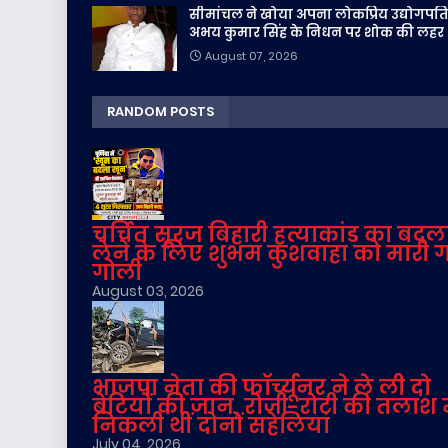
सीमांचल ने खोया अपना लोकप्रिय उद्योगपति
अभय कुमार सिंह के निधन पर शोक की लहर
August 07, 2026
RANDOM POSTS
चर्चित सूरज बिहारी हत्याकांड का बदल
लेने के लिए शुभम कुशवाहा को मारी 
गोली
August 03, 2026
भाजपा नेता की फॉर्च्यूनर ने ले ली दो
बेटियों की जान, रोजी-रोटी की तलाश म
निकली थीं दोनों सहेलियां
July 04, 2026