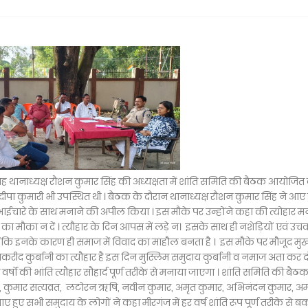
ह थानाध्यक्ष रौशन कुमार सिंह की अध्यक्षता में शांति समिति की बैठक आयोजित
पा कुमारी भी उपस्थित थी । बैठक के दौरान थानाध्यक्ष रौशन कुमार सिंह ने आए 
से भाईचारे के साथ मनाने की अपील किया । इस मौके पर उन्होंने कहा की त्योहार म
 का मौका न दें । त्यौहार के दिन आपस में लड़े न। इसके साथ ही नशेड़ियों एवं उचक
ंकि इनके कारण ही समाज में विवाद का माहौल बनता है । इस मौके पर मौजूद मुख
 बकरीद कुर्बानी का त्यौहार है इस दिन मुस्लिम समुदाय कुर्बानी व नमाज अता कर द
र्षों की भांति त्यौहार सौहार्द पूर्ण तरीके से मनाया जाएगा । शांति समिति की बैठक 
वीरव्रत, कुमार सत्यव्रत, लटोरन ऋषि, नवीन कुमार, अमृत कुमार, अभिनंदन कुमार, 
ए सभी समुदाय के लोगों ने कहा मीरगंज में हर वर्ष शांति रूप पूर्ण तरीके से ब