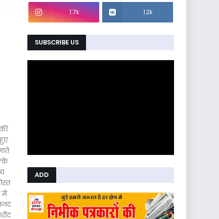
1.7k
1.2k
SUBSCRIBE US
 की
हुए
नाते
्के
्य
ADD
ोस्त
में
अमजद
करीद