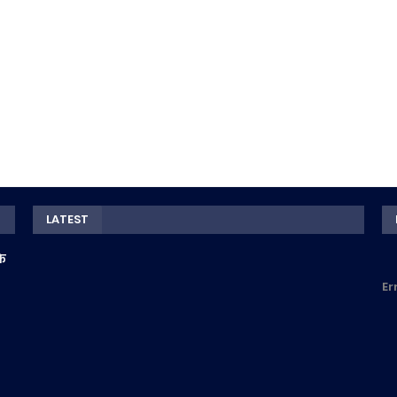
LATEST
के
Er