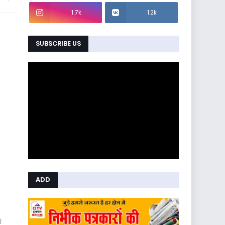
1.7k
1.2k
SUBSCRIBE US
ADD
।