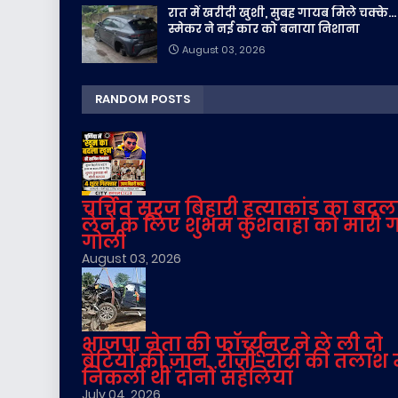
रात में खरीदी खुशी, सुबह गायब मिले चक्के...
स्मेकर ने नई कार को बनाया निशाना
August 03, 2026
RANDOM POSTS
चर्चित सूरज बिहारी हत्याकांड का बदल
लेने के लिए शुभम कुशवाहा को मारी 
गोली
August 03, 2026
भाजपा नेता की फॉर्च्यूनर ने ले ली दो
बेटियों की जान, रोजी-रोटी की तलाश म
निकली थीं दोनों सहेलियां
July 04, 2026