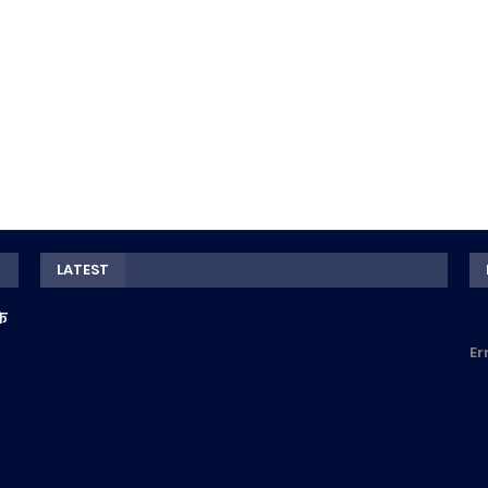
LATEST
के
Er