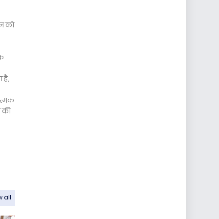
ान को
पक
 है,
ात्मक
े की
 all