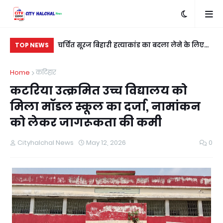
खाना खेत से
चर्चित सूरज बिहारी हत्याकांड का बदला लेने के लिए
रात
TOP NEWS
शुभम कुशवाहा को मारी गई गोली
नई
Home
कटिहार
कटरिया उत्क्रमित उच्च विद्यालय को
मिला मॉडल स्कूल का दर्जा, नामांकन
को लेकर जागरूकता की कमी
Cityhalchal News
May 12, 2026
0