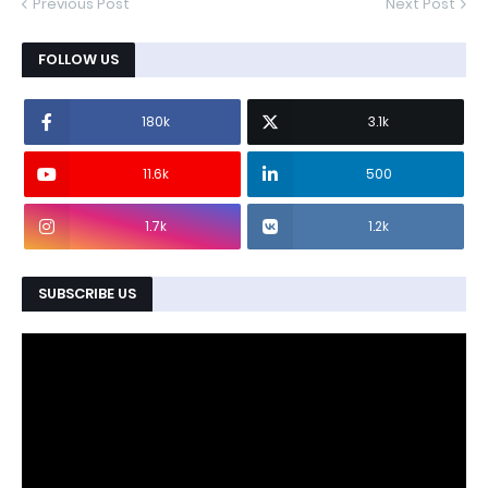
Previous Post
Next Post
FOLLOW US
180k
3.1k
11.6k
500
1.7k
1.2k
SUBSCRIBE US