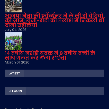
भाजपा नेता की फॉर्च्यूनर ने ले ली दो बेटियों
की जान, रोजी-रोटी की तलाश में निकली थीं
दोनों सहेलियां
July 04, 2026
14 वर्षीय नशेड़ी युवक ने 9 वर्षीय बच्ची के
साथ गलत कर गला र*ेता
March 01, 2026
LATEST
BITCOIN