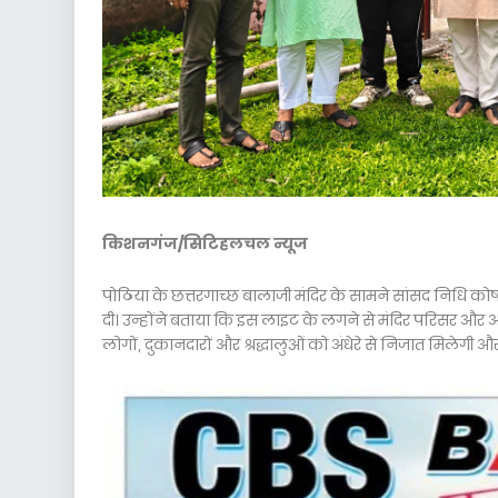
किशनगंज/सिटिहलचल न्यूज
पोठिया के छत्तरगाच्छ बालाजी मंदिर के सामने सांसद निधि क
दी। उन्होंने बताया कि इस लाइट के लगने से मंदिर परिसर और आसपा
लोगों, दुकानदारों और श्रद्धालुओं को अंधेरे से निजात मिलेगी और स