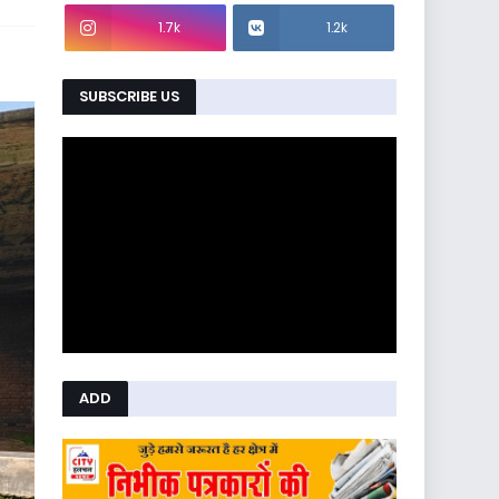
1.7k
1.2k
SUBSCRIBE US
ADD