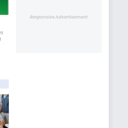
Responsive Advertisement
का
ो