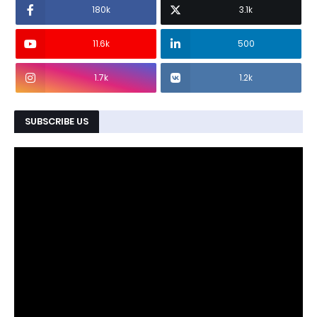
180k
3.1k
11.6k
500
1.7k
1.2k
SUBSCRIBE US