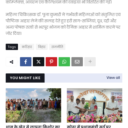
कॉम्प्लेक्स, आयरन एवं कैल्शियम की दवाइयां भी वितरित की गईं।
महिला चिकित्सक डॉ. पूजा कुमारी ने गर्भवती महिलाओं को संतुलित एवं
पौष्टिक आहार लेने की सलाह देते हुए हरी साग-सब्जियां, दूध, दही और
अन्य पोषक तत्वों से भरपूर भोजन को दैनिक आहार में शामिल करने पर
जोर दिया।
Tags
कटिहार
बिहार
राजनीति
YOU MIGHT LIKE
View all
धान के खेत से लापता किशोर का
कोढ़ा में प्रधानमंत्री सूर्य घर