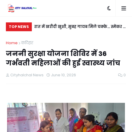
बदला लेने के लिए
रात में खरीदी खुशी, सुबह गायब मिले चक्के... स्मेकर ने
सी
TOP NEWS
ी
नई कार को बनाया निशाना
कु
Home
कटिहार
जननी सुरक्षा योजना शिविर में 36
गर्भवती महिलाओं की हुई स्वास्थ्य जांच
Cityhalchal News
June 10, 2026
0