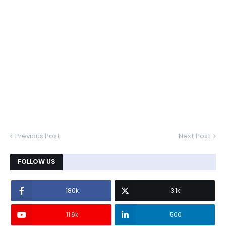
Previous Post
Next Post
FOLLOW US
180k
3.1k
11.6k
500