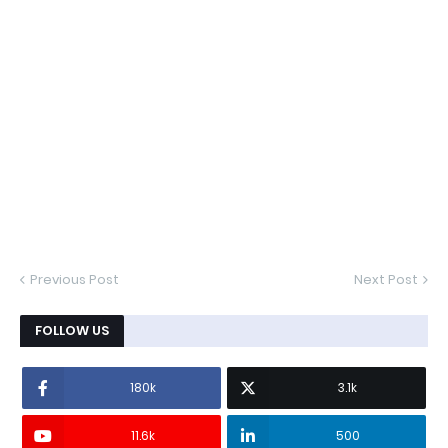
Previous Post
Next Post
FOLLOW US
180k
3.1k
11.6k
500