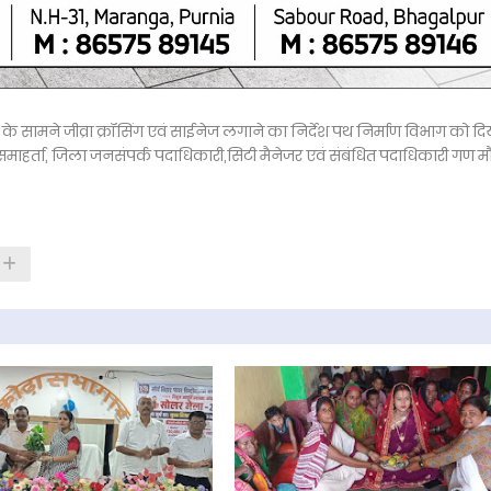
र्क के सामने जीव्रा क्रॉसिंग एवं साईनेज लगाने का निर्देश पथ निर्माण विभाग को दि
समाहर्ता, जिला जनसंपर्क पदाधिकारी,सिटी मैनेजर एवं संबंधित पदाधिकारी गण म