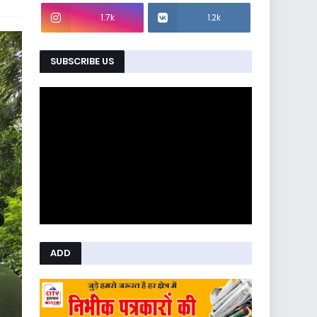
1.7k
1.2k
SUBSCRIBE US
ADD