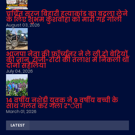
चर्चित सूरज बिहारी हत्याकांड का बदला लेने
के लिए शुभम कुशवाहा को मारी गई गोली
August 03, 2026
भाजपा नेता की फॉर्च्यूनर ने ले ली दो बेटियों
की जान, रोजी-रोटी की तलाश में निकली थीं
दोनों सहेलियां
July 04, 2026
14 वर्षीय नशेड़ी युवक ने 9 वर्षीय बच्ची के
साथ गलत कर गला र*ेता
March 01, 2026
LATEST