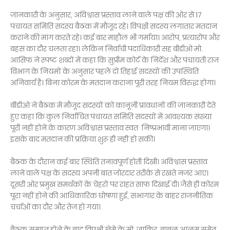
जानकारी के अनुसार, अविश्वास प्रस्ताव लाने वाले पक्ष की ओर से 17
पंचायत समिति सदस्य बैठक में मौजूद रहे। विपक्षी सदस्य लगातार मतदान
कराने की मांग करते रहे। कई बार माहौल भी गर्माया। आरोप, प्रत्यारोप और
बहस का दौर चलता रहा। लेकिन निर्वाची पदाधिकारी सह बीडीओ मो.
आसिफ ने स्पष्ट शब्दों में कहा कि सुप्रीम कोर्ट के निर्देश और पंचायती राज
विभाग के नियमों के अनुसार पहले दो तिहाई सदस्यों की उपस्थिति
अनिवार्य है। बिना कोरम के मतदान कराना पूरी तरह नियम विरुद्ध होगा।
बीडीओ ने बैठक में मौजूद सदस्यों को कानूनी प्रावधानों की जानकारी देते
हुए कहा कि कुल निर्वाचित पंचायत समिति सदस्यों में आवश्यक संख्या
पूरी नहीं होने के कारण अविश्वास प्रस्ताव स्वतः निष्प्रभावी माना जाएगा।
इसके बाद मतदान की प्रक्रिया शुरू ही नहीं हो सकी।
बैठक के दौरान कई बार स्थिति तनावपूर्ण होती दिखी। अविश्वास प्रस्ताव
लाने वाले पक्ष के सदस्य अपनी बात जोरदार तरीके से रखते नजर आए।
दूसरी ओर प्रमुख समर्थकों के चेहरों पर राहत साफ दिखाई दी। जैसे ही कोरम
पूरा नहीं होने की आधिकारिक घोषणा हुई, सभागार के बाहर राजनीतिक
चर्चाओं का दौर और तेज हो गया।
बैठक समाप्त होने के बाद विपक्षी खेमे के मो. जाकिर, बाबुल आलम समेत