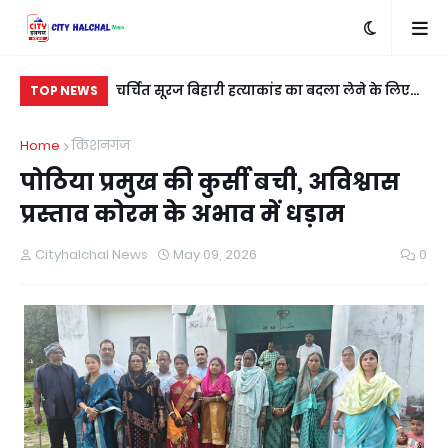
ार वोल्ट तार की
चर्चित सूरज बिहारी हत्याकांड का बदला लेने के लिए
पूर
TOP NEWS
शुभम कुशवाहा को मारी गई गोली
यु
Home
किशनगंज
पोठिया प्रमुख की कुर्सी बची, अविश्वास
प्रस्ताव कोरम के अभाव में धड़ाम
Cityhalchal News
May 09, 2026
0