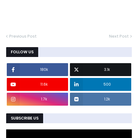
Previous Post
Next Post
FOLLOW US
180k
3.1k
11.6k
500
1.7k
1.2k
SUBSCRIBE US